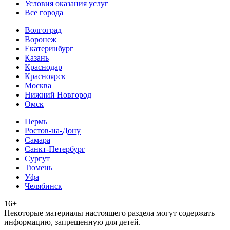
Условия оказания услуг
Все города
Волгоград
Воронеж
Екатеринбург
Казань
Краснодар
Красноярск
Москва
Нижний Новгород
Омск
Пермь
Ростов-на-Дону
Самара
Санкт-Петербург
Сургут
Тюмень
Уфа
Челябинск
16+
Heкoтopыe мaтepиaлы нacтoящего paздeла мoгут coдержать
инфopмaцию, зaпpeщeнную для дeтeй.