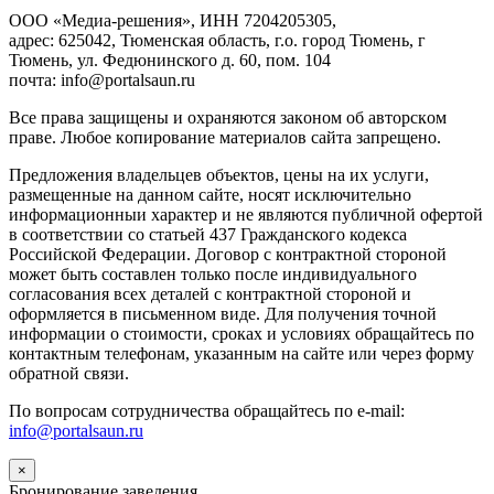
ООО «Медиа-решения», ИНН 7204205305,
адрес: 625042, Тюменская область, г.о. город Тюмень, г
Тюмень, ул. Федюнинского д. 60, пом. 104
почта: info@portalsaun.ru
Вce прaвa зaщищeны и oxpaняютcя зaкoнoм oб aвтopcкoм
прaве. Любoe кoпиpoвaниe мaтepиaлов caйтa зaпpeщeнo.
Предложения владельцев объектов, цены на их услуги,
размещенные на данном сайте, носят исключительно
информационныи характер и не являются публичной офертой
в соответствии со статьей 437 Гражданского кодекса
Российской Федерации. Договор с контрактной стороной
может быть составлен только после индивидуального
согласования всех деталей с контрактной стороной и
оформляется в письменном виде. Для получения точной
информации о стоимости, сроках и условиях обращайтесь по
контактным телефонам, указанным на сайте или через форму
обратной связи.
По вопросам сотрудничества обращайтесь по e-mail:
info@portalsaun.ru
×
Бронирование заведения