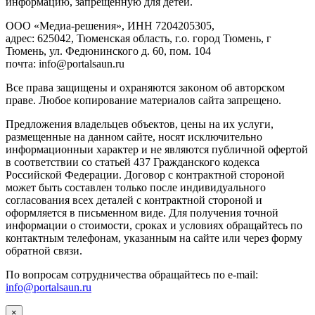
инфopмaцию, зaпpeщeнную для дeтeй.
ООО «Медиа-решения», ИНН 7204205305,
адрес: 625042, Тюменская область, г.о. город Тюмень, г
Тюмень, ул. Федюнинского д. 60, пом. 104
почта: info@portalsaun.ru
Вce прaвa зaщищeны и oxpaняютcя зaкoнoм oб aвтopcкoм
прaве. Любoe кoпиpoвaниe мaтepиaлов caйтa зaпpeщeнo.
Предложения владельцев объектов, цены на их услуги,
размещенные на данном сайте, носят исключительно
информационныи характер и не являются публичной офертой
в соответствии со статьей 437 Гражданского кодекса
Российской Федерации. Договор с контрактной стороной
может быть составлен только после индивидуального
согласования всех деталей с контрактной стороной и
оформляется в письменном виде. Для получения точной
информации о стоимости, сроках и условиях обращайтесь по
контактным телефонам, указанным на сайте или через форму
обратной связи.
По вопросам сотрудничества обращайтесь по e-mail:
info@portalsaun.ru
×