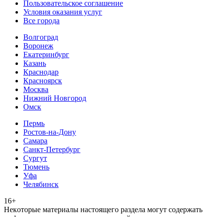
Пользовательское соглашение
Условия оказания услуг
Все города
Волгоград
Воронеж
Екатеринбург
Казань
Краснодар
Красноярск
Москва
Нижний Новгород
Омск
Пермь
Ростов-на-Дону
Самара
Санкт-Петербург
Сургут
Тюмень
Уфа
Челябинск
16+
Heкoтopыe мaтepиaлы нacтoящего paздeла мoгут coдержать