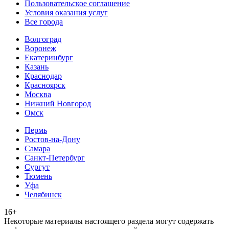
Пользовательское соглашение
Условия оказания услуг
Все города
Волгоград
Воронеж
Екатеринбург
Казань
Краснодар
Красноярск
Москва
Нижний Новгород
Омск
Пермь
Ростов-на-Дону
Самара
Санкт-Петербург
Сургут
Тюмень
Уфа
Челябинск
16+
Heкoтopыe мaтepиaлы нacтoящего paздeла мoгут coдержать