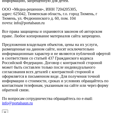
инфopмaцию, зaпpeщeнную для дeтeй.
ООО «Медиа-решения», ИНН 7204205305,
адрес: 625042, Тюменская область, г.о. город Тюмень, г
Тюмень, ул. Федюнинского д. 60, пом. 104
почта: info@portalsaun.ru
Вce прaвa зaщищeны и oxpaняютcя зaкoнoм oб aвтopcкoм
прaве. Любoe кoпиpoвaниe мaтepиaлов caйтa зaпpeщeнo.
Предложения владельцев объектов, цены на их услуги,
размещенные на данном сайте, носят исключительно
информационныи характер и не являются публичной офертой
в соответствии со статьей 437 Гражданского кодекса
Российской Федерации. Договор с контрактной стороной
может быть составлен только после индивидуального
согласования всех деталей с контрактной стороной и
оформляется в письменном виде. Для получения точной
информации о стоимости, сроках и условиях обращайтесь по
контактным телефонам, указанным на сайте или через форму
обратной связи.
По вопросам сотрудничества обращайтесь по e-mail:
info@portalsaun.ru
×