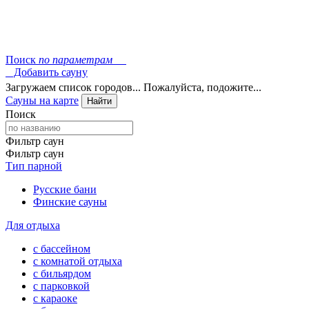
Поиск
по параметрам
Добавить сауну
Загружаем список городов... Пожалуйста, подожите...
Сауны на карте
Найти
Поиск
Фильтр саун
Фильтр саун
Тип парной
Русские бани
Финские сауны
Для отдыха
с бассейном
с комнатой отдыха
с бильярдом
с парковкой
с караоке