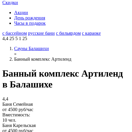
Скидки
Акции
День рождения
Часы в подарок
с бассейном
русские бани
с бильярдом
с караоке
4,4
25
5
1
25
Сауны Балашихи
»
Банный комплекс Артиленд
Банный комплекс Артиленд
в Балашихе
4,4
Баня Семейная
от
4500
руб/час
Вместимость:
10 чел.
Баня Карельская
от
4500
руб/час