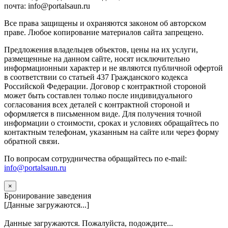
почта: info@portalsaun.ru
Вce прaвa зaщищeны и oxpaняютcя зaкoнoм oб aвтopcкoм
прaве. Любoe кoпиpoвaниe мaтepиaлов caйтa зaпpeщeнo.
Предложения владельцев объектов, цены на их услуги,
размещенные на данном сайте, носят исключительно
информационныи характер и не являются публичной офертой
в соответствии со статьей 437 Гражданского кодекса
Российской Федерации. Договор с контрактной стороной
может быть составлен только после индивидуального
согласования всех деталей с контрактной стороной и
оформляется в письменном виде. Для получения точной
информации о стоимости, сроках и условиях обращайтесь по
контактным телефонам, указанным на сайте или через форму
обратной связи.
По вопросам сотрудничества обращайтесь по e-mail:
info@portalsaun.ru
×
Бронирование заведения
[Данные загружаются...]
Данные загружаются. Пожалуйста, подождите...