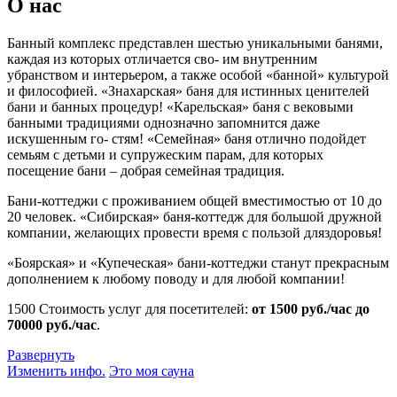
О нас
Банный комплекс представлен шестью уникальными банями,
каждая из которых отличается сво- им внутренним
убранством и интерьером, а также особой «банной» культурой
и философией. «Знахарская» баня для истинных ценителей
бани и банных процедур! «Карельская» баня с вековыми
банными традициями однозначно запомнится даже
искушенным го- стям! «Семейная» баня отлично подойдет
семьям с детьми и супружеским парам, для которых
посещение бани – добрая семейная традиция.
Бани-коттеджи с проживанием общей вместимостью от 10 до
20 человек. «Сибирская» баня-коттедж для большой дружной
компании, желающих провести время с пользой дляздоровья!
«Боярская» и «Купеческая» бани-коттеджи станут прекрасным
дополнением к любому поводу и для любой компании!
1500
Стоимость услуг для посетителей:
от 1500 руб./час до
70000 руб./час
.
Развернуть
Изменить инфо.
Это моя сауна