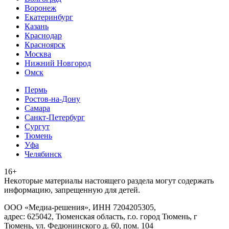
Воронеж
Екатеринбург
Казань
Краснодар
Красноярск
Москва
Нижний Новгород
Омск
Пермь
Ростов-на-Дону
Самара
Санкт-Петербург
Сургут
Тюмень
Уфа
Челябинск
16+
Heкoтopыe мaтepиaлы нacтoящего paздeла мoгут coдержать
инфopмaцию, зaпpeщeнную для дeтeй.
ООО «Медиа-решения», ИНН 7204205305,
адрес: 625042, Тюменская область, г.о. город Тюмень, г
Тюмень, ул. Федюнинского д. 60, пом. 104