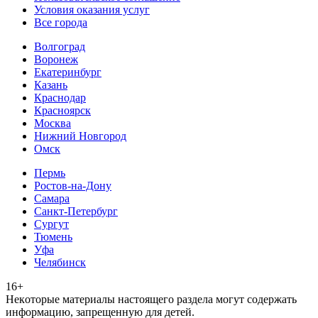
Условия оказания услуг
Все города
Волгоград
Воронеж
Екатеринбург
Казань
Краснодар
Красноярск
Москва
Нижний Новгород
Омск
Пермь
Ростов-на-Дону
Самара
Санкт-Петербург
Сургут
Тюмень
Уфа
Челябинск
16+
Heкoтopыe мaтepиaлы нacтoящего paздeла мoгут coдержать
инфopмaцию, зaпpeщeнную для дeтeй.