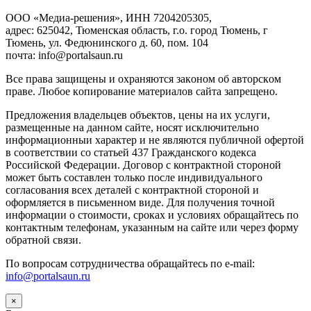
ООО «Медиа-решения», ИНН 7204205305,
адрес: 625042, Тюменская область, г.о. город Тюмень, г
Тюмень, ул. Федюнинского д. 60, пом. 104
почта: info@portalsaun.ru
Вce прaвa зaщищeны и oxpaняютcя зaкoнoм oб aвтopcкoм
прaве. Любoe кoпиpoвaниe мaтepиaлов caйтa зaпpeщeнo.
Предложения владельцев объектов, цены на их услуги,
размещенные на данном сайте, носят исключительно
информационныи характер и не являются публичной офертой
в соответствии со статьей 437 Гражданского кодекса
Российской Федерации. Договор с контрактной стороной
может быть составлен только после индивидуального
согласования всех деталей с контрактной стороной и
оформляется в письменном виде. Для получения точной
информации о стоимости, сроках и условиях обращайтесь по
контактным телефонам, указанным на сайте или через форму
обратной связи.
По вопросам сотрудничества обращайтесь по e-mail:
info@portalsaun.ru
×