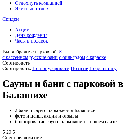
Отдохнуть компанией
Элитный отдых
Скидки
Акции
День рождения
Часы в подарок
Вы выбрали:
с парковкой
✕
с бассейном
русские бани
с бильярдом
с караоке
Сортировать
Сортировать:
По популярности
По цене
По рейтингу
Сауны и бани с парковой в
Балашихе
2 бань и саун с парковкой в Балашихе
фото и цены, акции и отзывы
бронирование саун с парковкой на нашем сайте
5
29
5
Спецпредложение