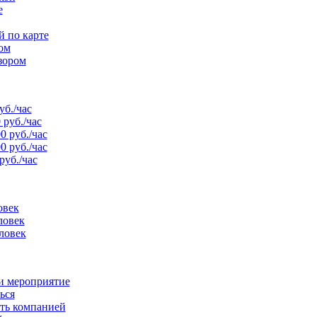
е
й по карте
ом
зором
уб./час
 руб./час
0 руб./час
0 руб./час
руб./час
овек
ловек
ловек
и мероприятие
ься
ть компанией