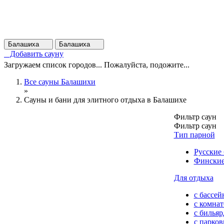
Балашиха
Балашиха
Добавить сауну
Загружаем список городов... Пожалуйста, подожите...
Все сауны Балашихи
»
Сауны и бани для элитного отдыха в Балашихе
Фильтр саун
Фильтр саун
Тип парной
Русские
Финские
Для отдыха
с бассей
с комна
с билья
с парков