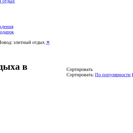
 отдых
ждения
подарок
Повод: элитный отдых
✕
дыха в
Сортировать
Сортировать:
По популярности