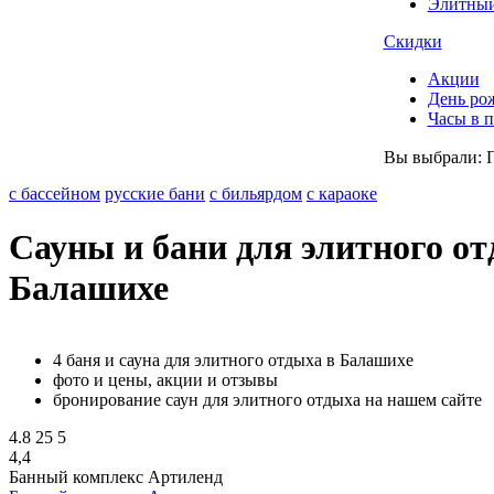
Элитный
Скидки
Акции
День ро
Часы в 
Вы выбрали:
с бассейном
русские бани
с бильярдом
с караоке
Сауны и бани для элитного от
Балашихе
4 баня и сауна для элитного отдыха в Балашихе
фото и цены, акции и отзывы
бронирование саун для элитного отдыха на нашем сайте
4.8
25
5
4,4
Банный комплекс Артиленд