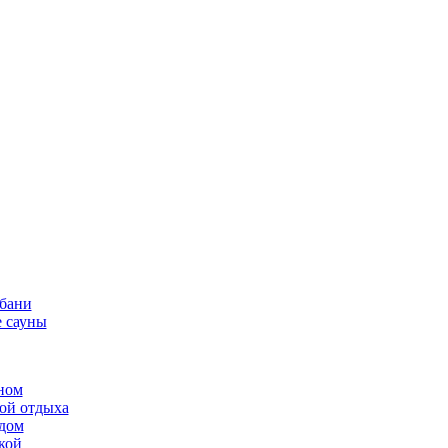
 бани
 сауны
ном
той отдыха
рдом
кой