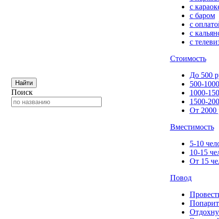
с караок
с баром
с оплато
с кальян
с телеви
Стоимость
До 500 р
Найти
500-1000
Поиск
1000-150
1500-200
От 2000 
Вместимость
5-10 чел
10-15 че
От 15 че
Повод
Провест
Попарит
Отдохну