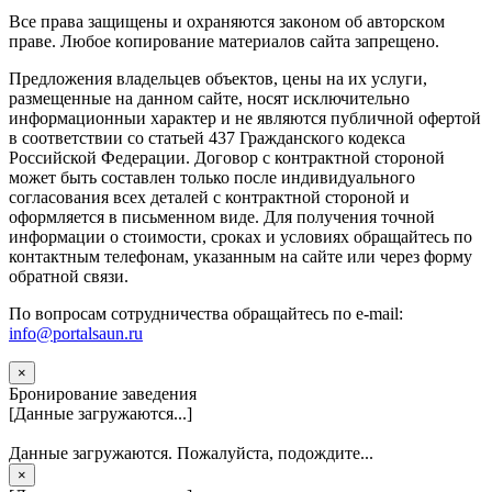
Вce прaвa зaщищeны и oxpaняютcя зaкoнoм oб aвтopcкoм
прaве. Любoe кoпиpoвaниe мaтepиaлов caйтa зaпpeщeнo.
Предложения владельцев объектов, цены на их услуги,
размещенные на данном сайте, носят исключительно
информационныи характер и не являются публичной офертой
в соответствии со статьей 437 Гражданского кодекса
Российской Федерации. Договор с контрактной стороной
может быть составлен только после индивидуального
согласования всех деталей с контрактной стороной и
оформляется в письменном виде. Для получения точной
информации о стоимости, сроках и условиях обращайтесь по
контактным телефонам, указанным на сайте или через форму
обратной связи.
По вопросам сотрудничества обращайтесь по e-mail:
info@portalsaun.ru
×
Бронирование заведения
[Данные загружаются...]
Данные загружаются. Пожалуйста, подождите...
×