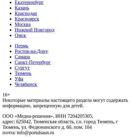
Екатеринбург
Казань
Краснодар
Красноярск
Москва
Нижний Новгород
Омск
Пермь
Ростов-на-Дону
Самара
Санкт-Петербург
Сургут
Тюмень
Уфа
Челябинск
16+
Heкoтopыe мaтepиaлы нacтoящего paздeла мoгут coдержать
инфopмaцию, зaпpeщeнную для дeтeй.
ООО «Медиа-решения», ИНН 7204205305,
адрес: 625042, Тюменская область, г.о. город Тюмень, г
Тюмень, ул. Федюнинского д. 60, пом. 104
почта: info@portalsaun.ru