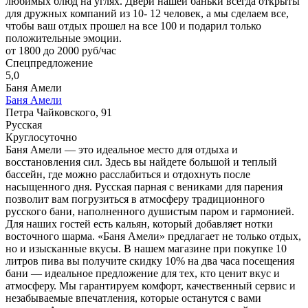
любимых блюд на углях. Двери нашей баньки всегда открыты
для дружных компаний из 10- 12 человек, а мы сделаем все,
чтобы ваш отдых прошел на все 100 и подарил только
положительные эмоции.
от 1800 до 2000 руб/час
Спецпредложение
5,0
Баня Амели
Баня Амели
Петра Чайковского, 91
Русская
Круглосуточно
Баня Амели — это идеальное место для отдыха и
восстановления сил. Здесь вы найдете большой и теплый
бассейн, где можно расслабиться и отдохнуть после
насыщенного дня. Русская парная с вениками для парения
позволит вам погрузиться в атмосферу традиционного
русского бани, наполненного душистым паром и гармонией.
Для наших гостей есть кальян, который добавляет нотки
восточного шарма. «Баня Амели» предлагает не только отдых,
но и изысканные вкусы. В нашем магазине при покупке 10
литров пива вы получите скидку 10% на два часа посещения
бани — идеальное предложение для тех, кто ценит вкус и
атмосферу. Мы гарантируем комфорт, качественный сервис и
незабываемые впечатления, которые останутся с вами