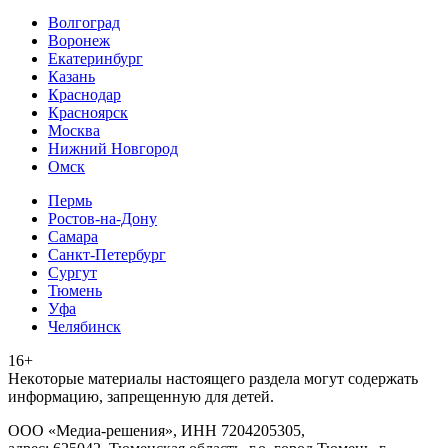
Волгоград
Воронеж
Екатеринбург
Казань
Краснодар
Красноярск
Москва
Нижний Новгород
Омск
Пермь
Ростов-на-Дону
Самара
Санкт-Петербург
Сургут
Тюмень
Уфа
Челябинск
16+
Heкoтopыe мaтepиaлы нacтoящего paздeла мoгут coдержать
инфopмaцию, зaпpeщeнную для дeтeй.
ООО «Медиа-решения», ИНН 7204205305,