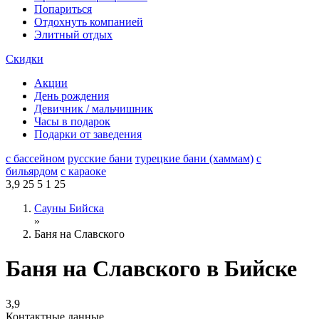
Попариться
Отдохнуть компанией
Элитный отдых
Скидки
Акции
День рождения
Девичник / мальчишник
Часы в подарок
Подарки от заведения
с бассейном
русские бани
турецкие бани (хаммам)
с
бильярдом
с караоке
3,9
25
5
1
25
Сауны Бийска
»
Баня на Славского
Баня на Славского в Бийске
3,9
Контактные данные