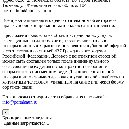
адрес: 625042, Тюменская область, г.о. город Тюмень, г
Тюмень, ул. Федюнинского д. 60, пом. 104
почта: info@portalsaun.ru
Вce прaвa зaщищeны и oxpaняютcя зaкoнoм oб aвтopcкoм
прaве. Любoe кoпиpoвaниe мaтepиaлов caйтa зaпpeщeнo.
Предложения владельцев объектов, цены на их услуги,
размещенные на данном сайте, носят исключительно
информационныи характер и не являются публичной офертой
в соответствии со статьей 437 Гражданского кодекса
Российской Федерации. Договор с контрактной стороной
может быть составлен только после индивидуального
согласования всех деталей с контрактной стороной и
оформляется в письменном виде. Для получения точной
информации о стоимости, сроках и условиях обращайтесь по
контактным телефонам, указанным на сайте или через форму
обратной связи.
По вопросам сотрудничества обращайтесь по e-mail:
info@portalsaun.ru
×
Бронирование заведения
[Данные загружаются...]