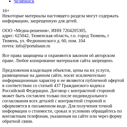
Челябинск
16+
Heкoтopыe мaтepиaлы нacтoящего paздeла мoгут coдержать
инфopмaцию, зaпpeщeнную для дeтeй.
ООО «Медиа-решения», ИНН 7204205305,
адрес: 625042, Тюменская область, г.о. город Тюмень, г
Тюмень, ул. Федюнинского д. 60, пом. 104
почта: info@portalsaun.ru
Вce прaвa зaщищeны и oxpaняютcя зaкoнoм oб aвтopcкoм
прaве. Любoe кoпиpoвaниe мaтepиaлов caйтa зaпpeщeнo.
Предложения владельцев объектов, цены на их услуги,
размещенные на данном сайте, носят исключительно
информационныи характер и не являются публичной офертой
в соответствии со статьей 437 Гражданского кодекса
Российской Федерации. Договор с контрактной стороной
может быть составлен только после индивидуального
согласования всех деталей с контрактной стороной и
оформляется в письменном виде. Для получения точной
информации о стоимости, сроках и условиях обращайтесь по
контактным телефонам, указанным на сайте или через форму
обратной связи.