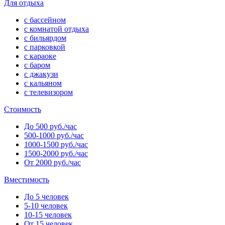
Для отдыха
с бассейном
с комнатой отдыха
с бильярдом
с парковкой
с караоке
с баром
с джакузи
с кальяном
с телевизором
Стоимость
До 500 руб./час
500-1000 руб./час
1000-1500 руб./час
1500-2000 руб./час
От 2000 руб./час
Вместимость
До 5 человек
5-10 человек
10-15 человек
От 15 человек