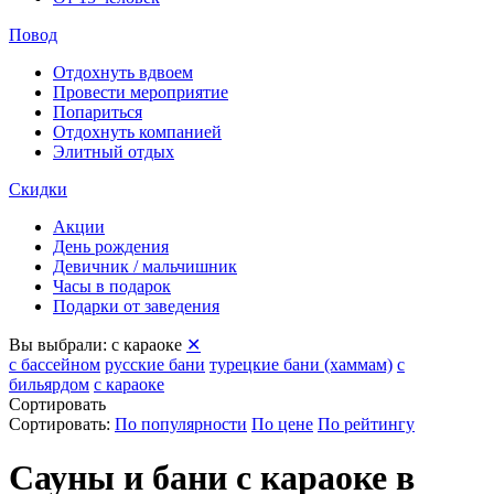
Повод
Отдохнуть вдвоем
Провести мероприятие
Попариться
Отдохнуть компанией
Элитный отдых
Скидки
Акции
День рождения
Девичник / мальчишник
Часы в подарок
Подарки от заведения
Вы выбрали:
с караоке
✕
с бассейном
русские бани
турецкие бани (хаммам)
с
бильярдом
с караоке
Сортировать
Сортировать:
По популярности
По цене
По рейтингу
Сауны и бани с караоке в