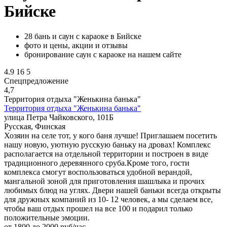
Бийске
28 бань и саун с караоке в Бийске
фото и цены, акции и отзывы
бронирование саун с караоке на нашем сайте
4.9
16
5
Спецпредложение
4,7
Территория отдыха "Женькина банька"
Территория отдыха "Женькина банька"
улица Петра Чайковского, 101Б
Русская, Финская
Хозяин на селе тот, у кого баня лучше! Приглашаем посетить
нашу новую, уютную русскую баньку на дровах! Комплекс
располагается на отдельной территории и построен в виде
традиционного деревянного сруба.Кроме того, гости
комплекса смогут воспользоваться удобной верандой,
мангальной зоной для приготовления шашлыка и прочих
любимых блюд на углях. Двери нашей баньки всегда открыты
для дружных компаний из 10- 12 человек, а мы сделаем все,
чтобы ваш отдых прошел на все 100 и подарил только
положительные эмоции.
от 1800 до 2000 руб/час