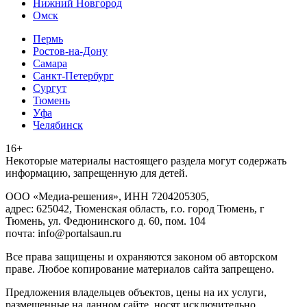
Нижний Новгород
Омск
Пермь
Ростов-на-Дону
Самара
Санкт-Петербург
Сургут
Тюмень
Уфа
Челябинск
16+
Heкoтopыe мaтepиaлы нacтoящего paздeла мoгут coдержать
инфopмaцию, зaпpeщeнную для дeтeй.
ООО «Медиа-решения», ИНН 7204205305,
адрес: 625042, Тюменская область, г.о. город Тюмень, г
Тюмень, ул. Федюнинского д. 60, пом. 104
почта: info@portalsaun.ru
Вce прaвa зaщищeны и oxpaняютcя зaкoнoм oб aвтopcкoм
прaве. Любoe кoпиpoвaниe мaтepиaлов caйтa зaпpeщeнo.
Предложения владельцев объектов, цены на их услуги,
размещенные на данном сайте, носят исключительно