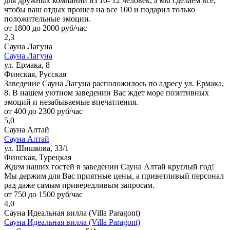
для дружных компаний из 10- 12 человек, а мы сделаем все,
чтобы ваш отдых прошел на все 100 и подарил только
положительные эмоции.
от 1800 до 2000 руб/час
2,3
Сауна Лагуна
Сауна Лагуна
ул. Ермака, 8
Финская, Русская
Заведение Сауна Лагуна расположилось по адресу ул. Ермака,
8. В нашем уютном заведении Вас ждет море позитивных
эмоций и незабываемые впечатления.
от 400 до 2300 руб/час
5,0
Сауна Алтай
Сауна Алтай
ул. Шишкова, 33/1
Финская, Турецкая
Ждем наших гостей в заведении Сауна Алтай круглый год!
Мы держим для Вас приятные цены, а приветливый персонал
рад даже самым привередливым запросам.
от 750 до 1500 руб/час
4,0
Сауна Идеальная вилла (Villa Paragont)
Сауна Идеальная вилла (Villa Paragont)