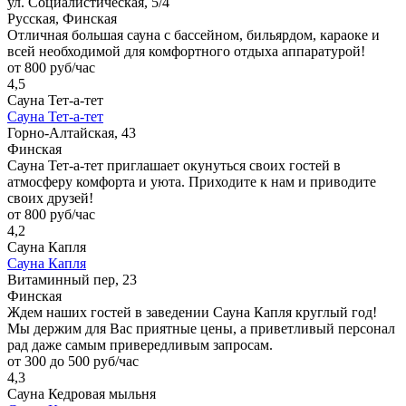
ул. Социалистическая, 5/4
Русская, Финская
Отличная большая сауна с бассейном, бильярдом, караоке и
всей необходимой для комфортного отдыха аппаратурой!
от 800 руб/час
4,5
Сауна Тет-а-тет
Сауна Тет-а-тет
Горно-Алтайская, 43
Финская
Сауна Тет-а-тет приглашает окунуться своих гостей в
атмосферу комфорта и уюта. Приходите к нам и приводите
своих друзей!
от 800 руб/час
4,2
Сауна Капля
Сауна Капля
Витаминный пер, 23
Финская
Ждем наших гостей в заведении Сауна Капля круглый год!
Мы держим для Вас приятные цены, а приветливый персонал
рад даже самым привередливым запросам.
от 300 до 500 руб/час
4,3
Сауна Кедровая мыльня