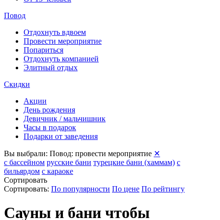
Повод
Отдохнуть вдвоем
Провести мероприятие
Попариться
Отдохнуть компанией
Элитный отдых
Скидки
Акции
День рождения
Девичник / мальчишник
Часы в подарок
Подарки от заведения
Вы выбрали:
Повод: провести мероприятие
✕
с бассейном
русские бани
турецкие бани (хаммам)
с
бильярдом
с караоке
Сортировать
Сортировать:
По популярности
По цене
По рейтингу
Сауны и бани чтобы