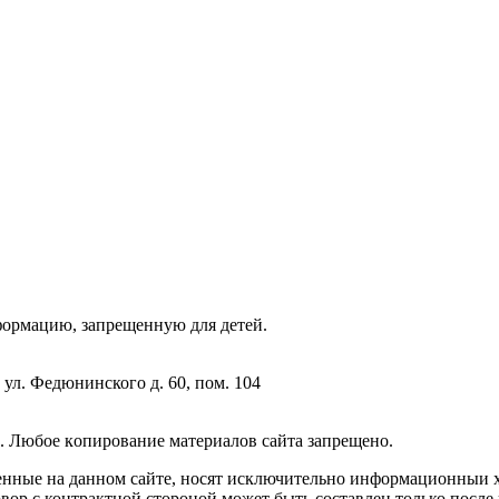
фopмaцию, зaпpeщeнную для дeтeй.
 ул. Федюнинского д. 60, пом. 104
. Любoe кoпиpoвaниe мaтepиaлов caйтa зaпpeщeнo.
енные на данном сайте, носят исключительно информационныи х
вор с контрактной стороной может быть составлен только после