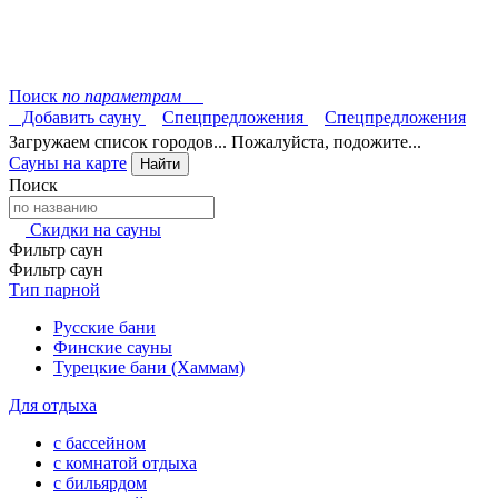
Поиск
по параметрам
Добавить сауну
Спецпредложения
Спецпредложения
Загружаем список городов... Пожалуйста, подожите...
Сауны на карте
Найти
Поиск
Скидки на сауны
Фильтр саун
Фильтр саун
Тип парной
Русские бани
Финские сауны
Турецкие бани (Хаммам)
Для отдыха
с бассейном
с комнатой отдыха
с бильярдом