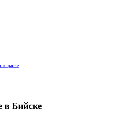
с караоке
е в Бийске