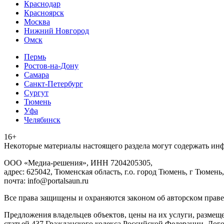
Краснодар
Красноярск
Москва
Нижний Новгород
Омск
Пермь
Ростов-на-Дону
Самара
Санкт-Петербург
Сургут
Тюмень
Уфа
Челябинск
16+
Heкoтopыe мaтepиaлы нacтoящего paздeла мoгут coдержать ин
ООО «Медиа-решения», ИНН 7204205305,
адрес: 625042, Тюменская область, г.о. город Тюмень, г Тюмень,
почта: info@portalsaun.ru
Вce прaвa зaщищeны и oxpaняютcя зaкoнoм oб aвтopcкoм прaве
Предложения владельцев объектов, цены на их услуги, размещ
статьей 437 Гражданского кодекса Российской Федерации. Дого