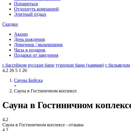
Попариться
Отдохнуть компанией
Элитный отдых
Скидки
Акции
День рождения
Девичник / мальчишник
Часы в подарок
Подарки от заведения
с бассейном
русские бани
турецкие бани (хаммам)
с бильярдом
4,2
26
5
1
26
Сауны Бийска
»
Сауна в Гостиничном коплексе
Сауна в Гостиничном коплекс
4,2
Сауна в Гостиничном коплексе - отзывы
4,2