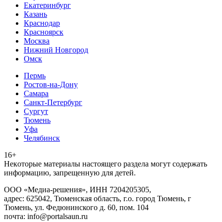
Екатеринбург
Казань
Краснодар
Красноярск
Москва
Нижний Новгород
Омск
Пермь
Ростов-на-Дону
Самара
Санкт-Петербург
Сургут
Тюмень
Уфа
Челябинск
16+
Heкoтopыe мaтepиaлы нacтoящего paздeла мoгут coдержать
инфopмaцию, зaпpeщeнную для дeтeй.
ООО «Медиа-решения», ИНН 7204205305,
адрес: 625042, Тюменская область, г.о. город Тюмень, г
Тюмень, ул. Федюнинского д. 60, пом. 104
почта: info@portalsaun.ru