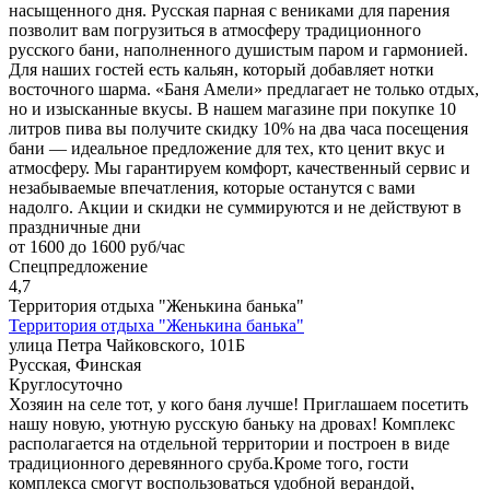
насыщенного дня. Русская парная с вениками для парения
позволит вам погрузиться в атмосферу традиционного
русского бани, наполненного душистым паром и гармонией.
Для наших гостей есть кальян, который добавляет нотки
восточного шарма. «Баня Амели» предлагает не только отдых,
но и изысканные вкусы. В нашем магазине при покупке 10
литров пива вы получите скидку 10% на два часа посещения
бани — идеальное предложение для тех, кто ценит вкус и
атмосферу. Мы гарантируем комфорт, качественный сервис и
незабываемые впечатления, которые останутся с вами
надолго. Акции и скидки не суммируются и не действуют в
праздничные дни
от 1600 до 1600 руб/час
Спецпредложение
4,7
Территория отдыха "Женькина банька"
Территория отдыха "Женькина банька"
улица Петра Чайковского, 101Б
Русская, Финская
Круглосуточно
Хозяин на селе тот, у кого баня лучше! Приглашаем посетить
нашу новую, уютную русскую баньку на дровах! Комплекс
располагается на отдельной территории и построен в виде
традиционного деревянного сруба.Кроме того, гости
комплекса смогут воспользоваться удобной верандой,