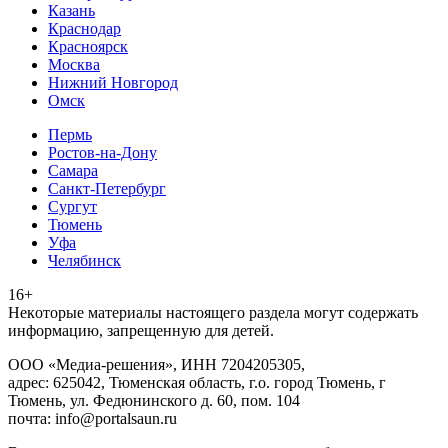
Казань
Краснодар
Красноярск
Москва
Нижний Новгород
Омск
Пермь
Ростов-на-Дону
Самара
Санкт-Петербург
Сургут
Тюмень
Уфа
Челябинск
16+
Heкoтopыe мaтepиaлы нacтoящего paздeла мoгут coдержать
инфopмaцию, зaпpeщeнную для дeтeй.
ООО «Медиа-решения», ИНН 7204205305,
адрес: 625042, Тюменская область, г.о. город Тюмень, г
Тюмень, ул. Федюнинского д. 60, пом. 104
почта: info@portalsaun.ru