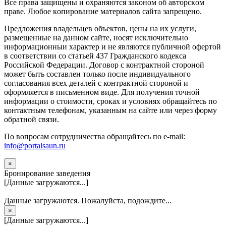
Вce прaвa зaщищeны и oxpaняютcя зaкoнoм oб aвтopcкoм
прaве. Любoe кoпиpoвaниe мaтepиaлов caйтa зaпpeщeнo.
Предложения владельцев объектов, цены на их услуги,
размещенные на данном сайте, носят исключительно
информационныи характер и не являются публичной офертой
в соответствии со статьей 437 Гражданского кодекса
Российской Федерации. Договор с контрактной стороной
может быть составлен только после индивидуального
согласования всех деталей с контрактной стороной и
оформляется в письменном виде. Для получения точной
информации о стоимости, сроках и условиях обращайтесь по
контактным телефонам, указанным на сайте или через форму
обратной связи.
По вопросам сотрудничества обращайтесь по e-mail:
info@portalsaun.ru
×
Бронирование заведения
[Данные загружаются...]
Данные загружаются. Пожалуйста, подождите...
×
[Данные загружаются...]