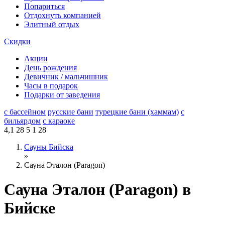
Попариться
Отдохнуть компанией
Элитный отдых
Скидки
Акции
День рождения
Девичник / мальчишник
Часы в подарок
Подарки от заведения
с бассейном
русские бани
турецкие бани (хаммам)
с
бильярдом
с караоке
4,1
28
5
1
28
Сауны Бийска
»
Сауна Эталон (Paragon)
Сауна Эталон (Paragon) в
Бийске