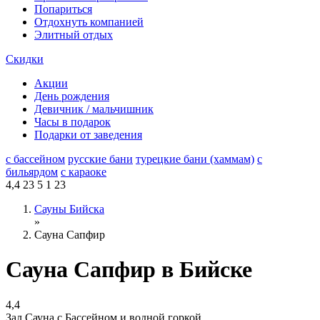
Попариться
Отдохнуть компанией
Элитный отдых
Скидки
Акции
День рождения
Девичник / мальчишник
Часы в подарок
Подарки от заведения
с бассейном
русские бани
турецкие бани (хаммам)
с
бильярдом
с караоке
4,4
23
5
1
23
Сауны Бийска
»
Сауна Сапфир
Сауна Сапфир в Бийске
4,4
Зал Сауна с Бассейном и водной горкой