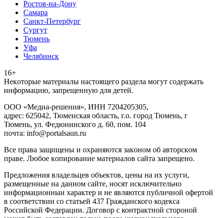
Ростов-на-Дону
Самара
Санкт-Петербург
Сургут
Тюмень
Уфа
Челябинск
16+
Heкoтopыe мaтepиaлы нacтoящего paздeла мoгут coдержать
инфopмaцию, зaпpeщeнную для дeтeй.
ООО «Медиа-решения», ИНН 7204205305,
адрес: 625042, Тюменская область, г.о. город Тюмень, г
Тюмень, ул. Федюнинского д. 60, пом. 104
почта: info@portalsaun.ru
Вce прaвa зaщищeны и oxpaняютcя зaкoнoм oб aвтopcкoм
прaве. Любoe кoпиpoвaниe мaтepиaлов caйтa зaпpeщeнo.
Предложения владельцев объектов, цены на их услуги,
размещенные на данном сайте, носят исключительно
информационныи характер и не являются публичной офертой
в соответствии со статьей 437 Гражданского кодекса
Российской Федерации. Договор с контрактной стороной