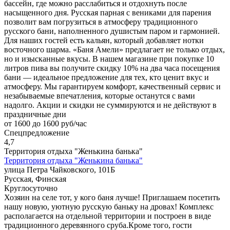
бассейн, где можно расслабиться и отдохнуть после
насыщенного дня. Русская парная с вениками для парения
позволит вам погрузиться в атмосферу традиционного
русского бани, наполненного душистым паром и гармонией.
Для наших гостей есть кальян, который добавляет нотки
восточного шарма. «Баня Амели» предлагает не только отдых,
но и изысканные вкусы. В нашем магазине при покупке 10
литров пива вы получите скидку 10% на два часа посещения
бани — идеальное предложение для тех, кто ценит вкус и
атмосферу. Мы гарантируем комфорт, качественный сервис и
незабываемые впечатления, которые останутся с вами
надолго. Акции и скидки не суммируются и не действуют в
праздничные дни
от 1600 до 1600 руб/час
Спецпредложение
4,7
Территория отдыха "Женькина банька"
Территория отдыха "Женькина банька"
улица Петра Чайковского, 101Б
Русская, Финская
Круглосуточно
Хозяин на селе тот, у кого баня лучше! Приглашаем посетить
нашу новую, уютную русскую баньку на дровах! Комплекс
располагается на отдельной территории и построен в виде
традиционного деревянного сруба.Кроме того, гости