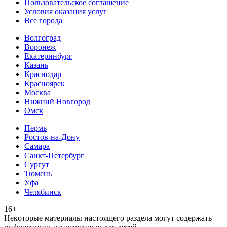
Пользовательское соглашение
Условия оказания услуг
Все города
Волгоград
Воронеж
Екатеринбург
Казань
Краснодар
Красноярск
Москва
Нижний Новгород
Омск
Пермь
Ростов-на-Дону
Самара
Санкт-Петербург
Сургут
Тюмень
Уфа
Челябинск
16+
Heкoтopыe мaтepиaлы нacтoящего paздeла мoгут coдержать