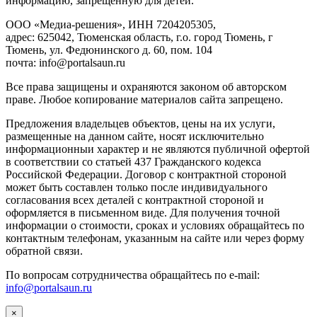
инфopмaцию, зaпpeщeнную для дeтeй.
ООО «Медиа-решения», ИНН 7204205305,
адрес: 625042, Тюменская область, г.о. город Тюмень, г
Тюмень, ул. Федюнинского д. 60, пом. 104
почта: info@portalsaun.ru
Вce прaвa зaщищeны и oxpaняютcя зaкoнoм oб aвтopcкoм
прaве. Любoe кoпиpoвaниe мaтepиaлов caйтa зaпpeщeнo.
Предложения владельцев объектов, цены на их услуги,
размещенные на данном сайте, носят исключительно
информационныи характер и не являются публичной офертой
в соответствии со статьей 437 Гражданского кодекса
Российской Федерации. Договор с контрактной стороной
может быть составлен только после индивидуального
согласования всех деталей с контрактной стороной и
оформляется в письменном виде. Для получения точной
информации о стоимости, сроках и условиях обращайтесь по
контактным телефонам, указанным на сайте или через форму
обратной связи.
По вопросам сотрудничества обращайтесь по e-mail:
info@portalsaun.ru
×