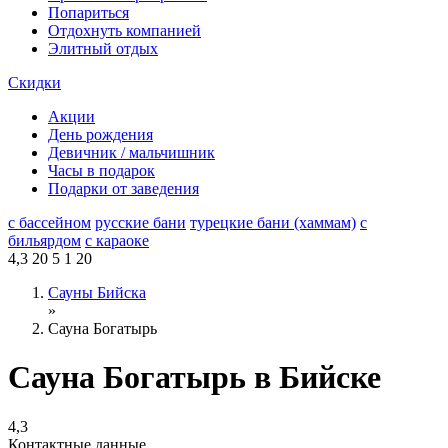
Попариться
Отдохнуть компанией
Элитный отдых
Скидки
Акции
День рождения
Девичник / мальчишник
Часы в подарок
Подарки от заведения
с бассейном
русские бани
турецкие бани (хаммам)
с
бильярдом
с караоке
4,3
20
5
1
20
Сауны Бийска
»
Сауна Богатырь
Сауна Богатырь в Бийске
4,3
Контактные данные