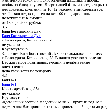
мангальной зоной для приготовления шашлыка и прочих
любимых блюд на углях. Двери нашей баньки всегда открыты
для дружных компаний из 10- 12 человек, а мы сделаем все,
чтобы ваш отдых прошел на все 100 и подарил только
положительные эмоции.
от 1800 до 2000 руб/час
3,5
Баня Богатырский Дух
Баня Богатырский Дух
г. Белокуриха, Белогорская, 78
не указано
Круглосуточно
Заведение Баня Богатырский Дух расположилось по адресу
г. Белокуриха, Белогорская, 78. В нашем уютном заведении
Вас ждет море позитивных эмоций и незабываемые
впечатления.
цена уточняется по телефону
4,2
Баня №1
Баня №1
Красноармейская, 85а
не указано
Круглосуточно
Ждем наших гостей в заведении Баня №1 круглый год! Мы
держим для Вас приятные цены, а приветливый персонал рад