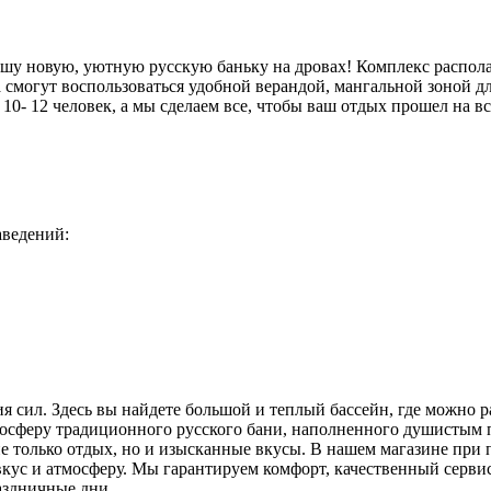
нашу новую, уютную русскую баньку на дровах! Комплекс распола
а смогут воспользоваться удобной верандой, мангальной зоной 
0- 12 человек, а мы сделаем все, чтобы ваш отдых прошел на в
аведений:
я сил. Здесь вы найдете большой и теплый бассейн, где можно р
мосферу традиционного русского бани, наполненного душистым п
е только отдых, но и изысканные вкусы. В нашем магазине при 
кус и атмосферу. Мы гарантируем комфорт, качественный сервис
раздничные дни