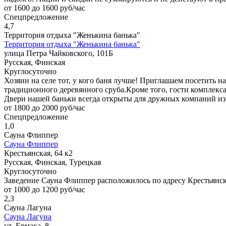
от 1600 до 1600 руб/час
Спецпредложение
4,7
Территория отдыха "Женькина банька"
Территория отдыха "Женькина банька"
улица Петра Чайковского, 101Б
Русская, Финская
Круглосуточно
Хозяин на селе тот, у кого баня лучше! Приглашаем посетить 
традиционного деревянного сруба.Кроме того, гости комплекс
Двери нашей баньки всегда открыты для дружных компаний из 1
от 1800 до 2000 руб/час
Спецпредложение
1,0
Сауна Флиппер
Сауна Флиппер
Крестьянская, 64 к2
Русская, Финская, Турецкая
Круглосуточно
Заведение Сауна Флиппер расположилось по адресу Крестьянска
от 1000 до 1200 руб/час
2,3
Сауна Лагуна
Сауна Лагуна
ул. Ермака, 8