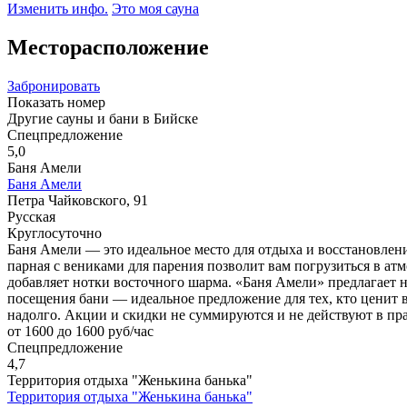
Изменить инфо.
Это моя сауна
Месторасположение
Забронировать
Показать номер
Другие сауны и бани в Бийске
Спецпредложение
5,0
Баня Амели
Баня Амели
Петра Чайковского, 91
Русская
Круглосуточно
Баня Амели — это идеальное место для отдыха и восстановлени
парная с вениками для парения позволит вам погрузиться в ат
добавляет нотки восточного шарма. «Баня Амели» предлагает н
посещения бани — идеальное предложение для тех, кто ценит в
надолго. Акции и скидки не суммируются и не действуют в п
от 1600 до 1600 руб/час
Спецпредложение
4,7
Территория отдыха "Женькина банька"
Территория отдыха "Женькина банька"