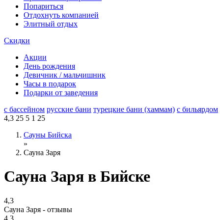
Попариться
Отдохнуть компанией
Элитный отдых
Скидки
Акции
День рождения
Девичник / мальчишник
Часы в подарок
Подарки от заведения
с бассейном
русские бани
турецкие бани (хаммам)
с бильярдом
4,3
25
5
1
25
Сауны Бийска
»
Сауна Заря
Сауна Заря в Бийске
4,3
Сауна Заря - отзывы
4,3