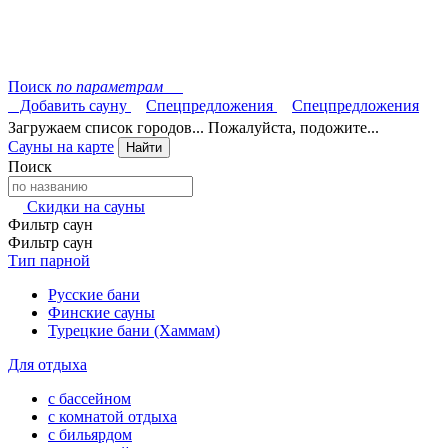
Поиск
по параметрам
Добавить сауну
Спецпредложения
Спецпредложения
Загружаем список городов... Пожалуйста, подожите...
Сауны на карте
Найти
Поиск
Скидки на сауны
Фильтр саун
Фильтр саун
Тип парной
Русские бани
Финские сауны
Турецкие бани (Хаммам)
Для отдыха
с бассейном
с комнатой отдыха
с бильярдом