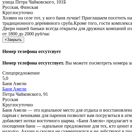
улица Петра Чайковского, 101Б
Русская, Финская
Круглосуточно
Хозяин на селе тот, у кого баня лучше! Приглашаем посетить 
традиционного деревянного сруба.Кроме того, гости комплекс
Двери нашей баньки всегда открыты для дружных компаний из 1
от 1800 до 2000 руб/час
×
Закрыть
Номер телефона отсутсвует
Номер телефона отсутствует.
Вы можете посмотреть номера з
Спецпредложение
5,0
Баня Амели
Баня Амели
Петра Чайковского, 91
Русская
Круглосуточно
Баня Амели — это идеальное место для отдыха и восстановлени
парная с вениками для парения позволит вам погрузиться в ат
добавляет нотки восточного шарма. «Баня Амели» предлагает н
посещения бани — идеальное предложение для тех, кто ценит в
надолго. Акции и скидки не суммируются и не действуют в п