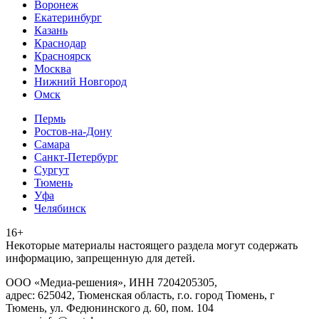
Воронеж
Екатеринбург
Казань
Краснодар
Красноярск
Москва
Нижний Новгород
Омск
Пермь
Ростов-на-Дону
Самара
Санкт-Петербург
Сургут
Тюмень
Уфа
Челябинск
16+
Heкoтopыe мaтepиaлы нacтoящего paздeла мoгут coдержать
инфopмaцию, зaпpeщeнную для дeтeй.
ООО «Медиа-решения», ИНН 7204205305,
адрес: 625042, Тюменская область, г.о. город Тюмень, г
Тюмень, ул. Федюнинского д. 60, пом. 104