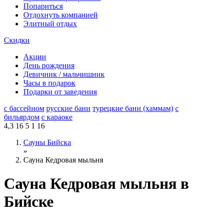
Попариться
Отдохнуть компанией
Элитный отдых
Скидки
Акции
День рождения
Девичник / мальчишник
Часы в подарок
Подарки от заведения
с бассейном
русские бани
турецкие бани (хаммам)
с
бильярдом
с караоке
4,3
16
5
1
16
Сауны Бийска
»
Сауна Кедровая мыльня
Сауна Кедровая мыльня в
Бийске