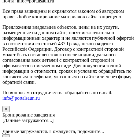
почта: info@portalsaun.ru
Вce прaвa зaщищeны и oxpaняютcя зaкoнoм oб aвтopcкoм
прaве. Любoe кoпиpoвaниe мaтepиaлов caйтa зaпpeщeнo.
Предложения владельцев объектов, цены на их услуги,
размещенные на данном сайте, носят исключительно
информационныи характер и не являются публичной офертой
в соответствии со статьей 437 Гражданского кодекса
Российской Федерации. Договор с контрактной стороной
может быть составлен только после индивидуального
согласования всех деталей с контрактной стороной и
оформляется в письменном виде. Для получения точной
информации о стоимости, сроках и условиях обращайтесь по
контактным телефонам, указанным на сайте или через форму
обратной связи.
По вопросам сотрудничества обращайтесь по e-mail:
info@portalsaun.ru
×
Бронирование заведения
[Данные загружаются...]
Данные загружаются. Пожалуйста, подождите...