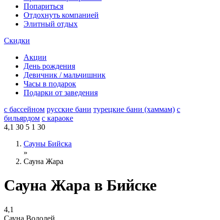
Попариться
Отдохнуть компанией
Элитный отдых
Скидки
Акции
День рождения
Девичник / мальчишник
Часы в подарок
Подарки от заведения
с бассейном
русские бани
турецкие бани (хаммам)
с
бильярдом
с караоке
4,1
30
5
1
30
Сауны Бийска
»
Сауна Жара
Сауна Жара в Бийске
4,1
Сауна Водолей