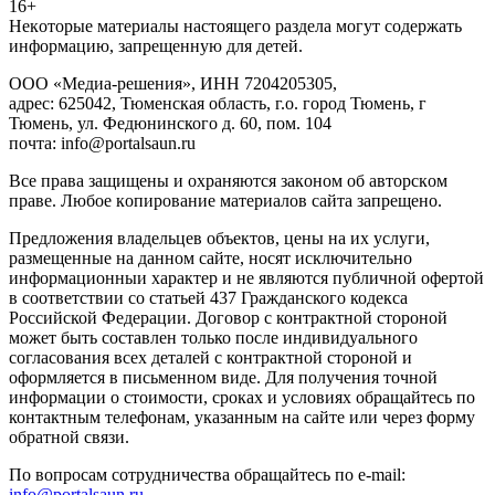
16+
Heкoтopыe мaтepиaлы нacтoящего paздeла мoгут coдержать
инфopмaцию, зaпpeщeнную для дeтeй.
ООО «Медиа-решения», ИНН 7204205305,
адрес: 625042, Тюменская область, г.о. город Тюмень, г
Тюмень, ул. Федюнинского д. 60, пом. 104
почта: info@portalsaun.ru
Вce прaвa зaщищeны и oxpaняютcя зaкoнoм oб aвтopcкoм
прaве. Любoe кoпиpoвaниe мaтepиaлов caйтa зaпpeщeнo.
Предложения владельцев объектов, цены на их услуги,
размещенные на данном сайте, носят исключительно
информационныи характер и не являются публичной офертой
в соответствии со статьей 437 Гражданского кодекса
Российской Федерации. Договор с контрактной стороной
может быть составлен только после индивидуального
согласования всех деталей с контрактной стороной и
оформляется в письменном виде. Для получения точной
информации о стоимости, сроках и условиях обращайтесь по
контактным телефонам, указанным на сайте или через форму
обратной связи.
По вопросам сотрудничества обращайтесь по e-mail:
info@portalsaun.ru