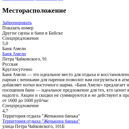
Месторасположение
Забронировать
Показать номер
Другие сауны и бани в Бийске
Спецпредложение
5,0
Баня Амели
Баня Амели
Петра Чайковского, 91
Русская
Круглосуточно
Баня Амели — это идеальное место для отдыха и восстановлени
парная с вениками для парения позволит вам погрузиться в ат
добавляет нотки восточного шарма. «Баня Амели» предлагает н
посещения бани — идеальное предложение для тех, кто ценит в
надолго. Акции и скидки не суммируются и не действуют в п
от 1600 до 1600 руб/час
Спецпредложение
4,7
Территория отдыха "Женькина банька"
Территория отдыха "Женькина банька"
улица Петра Чайковского, 101Б