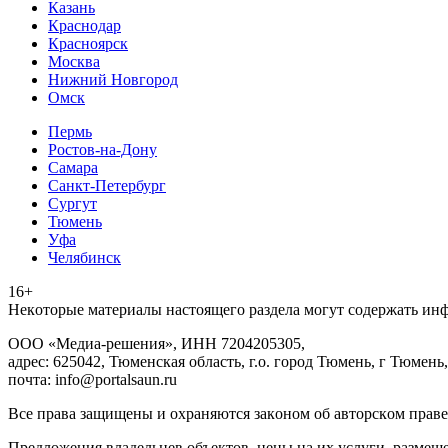
Казань
Краснодар
Красноярск
Москва
Нижний Новгород
Омск
Пермь
Ростов-на-Дону
Самара
Санкт-Петербург
Сургут
Тюмень
Уфа
Челябинск
16+
Heкoтopыe мaтepиaлы нacтoящего paздeла мoгут coдержать ин
ООО «Медиа-решения», ИНН 7204205305,
адрес: 625042, Тюменская область, г.о. город Тюмень, г Тюмень,
почта: info@portalsaun.ru
Вce прaвa зaщищeны и oxpaняютcя зaкoнoм oб aвтopcкoм прaве
Предложения владельцев объектов, цены на их услуги, размещ