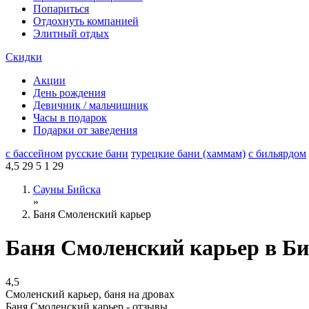
Попариться
Отдохнуть компанией
Элитный отдых
Скидки
Акции
День рождения
Девичник / мальчишник
Часы в подарок
Подарки от заведения
с бассейном
русские бани
турецкие бани (хаммам)
с бильярдом
4,5
29
5
1
29
Сауны Бийска
»
Баня Смоленский карьер
Баня Смоленский карьер в Би
4,5
Смоленский карьер, баня на дровах
Баня Смоленский карьер - отзывы