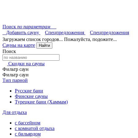
Поиск
по параметрам
Добавить сауну
Спецпредложения
Спецпредложения
Загружаем список городов... Пожалуйста, подожите...
Сауны на карте
Найти
Поиск
Скидки на сауны
Фильтр саун
Фильтр саун
Тип парной
Русские бани
Финские сауны
Турецкие бани (Хаммам)
Для отдыха
с бассейном
с комнатой отдыха
с бильярдом