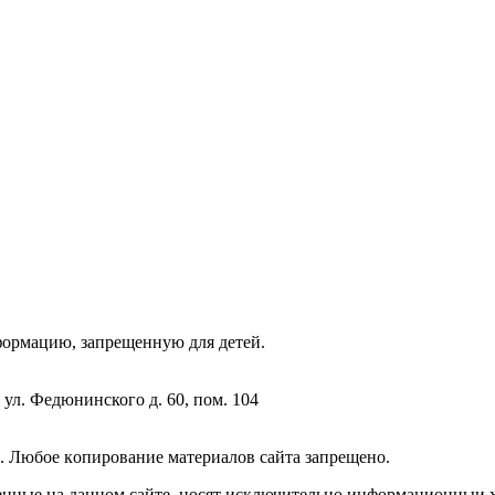
фopмaцию, зaпpeщeнную для дeтeй.
 ул. Федюнинского д. 60, пом. 104
. Любoe кoпиpoвaниe мaтepиaлов caйтa зaпpeщeнo.
енные на данном сайте, носят исключительно информационныи х