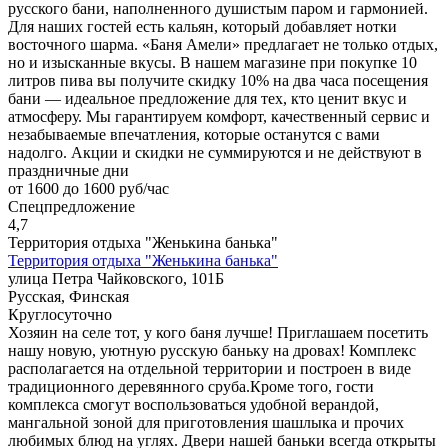
русского бани, наполненного душистым паром и гармонией.
Для наших гостей есть кальян, который добавляет нотки
восточного шарма. «Баня Амели» предлагает не только отдых,
но и изысканные вкусы. В нашем магазине при покупке 10
литров пива вы получите скидку 10% на два часа посещения
бани — идеальное предложение для тех, кто ценит вкус и
атмосферу. Мы гарантируем комфорт, качественный сервис и
незабываемые впечатления, которые останутся с вами
надолго. Акции и скидки не суммируются и не действуют в
праздничные дни
от 1600 до 1600 руб/час
Спецпредложение
4,7
Территория отдыха "Женькина банька"
Территория отдыха "Женькина банька"
улица Петра Чайковского, 101Б
Русская, Финская
Круглосуточно
Хозяин на селе тот, у кого баня лучше! Приглашаем посетить
нашу новую, уютную русскую баньку на дровах! Комплекс
располагается на отдельной территории и построен в виде
традиционного деревянного сруба.Кроме того, гости
комплекса смогут воспользоваться удобной верандой,
мангальной зоной для приготовления шашлыка и прочих
любимых блюд на углях. Двери нашей баньки всегда открыты