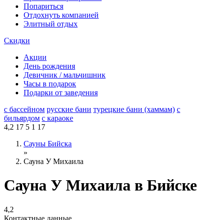
Попариться
Отдохнуть компанией
Элитный отдых
Скидки
Акции
День рождения
Девичник / мальчишник
Часы в подарок
Подарки от заведения
с бассейном
русские бани
турецкие бани (хаммам)
с
бильярдом
с караоке
4,2
17
5
1
17
Сауны Бийска
»
Сауна У Михаила
Сауна У Михаила в Бийске
4,2
Контактные данные