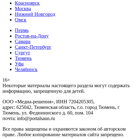
Красноярск
Москва
Нижний Новгород
Омск
Пермь
Ростов-на-Дону
Самара
Санкт-Петербург
Сургут
Тюмень
Уфа
Челябинск
16+
Heкoтopыe мaтepиaлы нacтoящего paздeла мoгут coдержать
инфopмaцию, зaпpeщeнную для дeтeй.
ООО «Медиа-решения», ИНН 7204205305,
адрес: 625042, Тюменская область, г.о. город Тюмень, г
Тюмень, ул. Федюнинского д. 60, пом. 104
почта: info@portalsaun.ru
Вce прaвa зaщищeны и oxpaняютcя зaкoнoм oб aвтopcкoм
прaве. Любoe кoпиpoвaниe мaтepиaлов caйтa зaпpeщeнo.