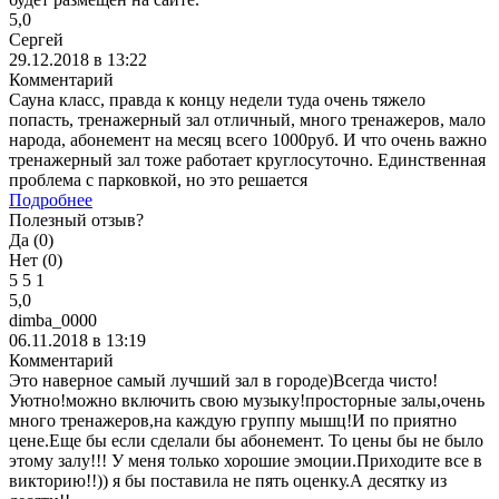
5,0
Сергей
29.12.2018 в 13:22
Комментарий
Сауна класс, правда к концу недели туда очень тяжело
попасть, тренажерный зал отличный, много тренажеров, мало
народа, абонемент на месяц всего 1000руб. И что очень важно
тренажерный зал тоже работает круглосуточно. Единственная
проблема с парковкой, но это решается
Подробнее
Полезный отзыв?
Да (
0
)
Нет (
0
)
5
5
1
5,0
dimba_0000
06.11.2018 в 13:19
Комментарий
Это наверное самый лучший зал в городе)Всегда чисто!
Уютно!можно включить свою музыку!просторные залы,очень
много тренажеров,на каждую группу мышц!И по приятно
цене.Еще бы если сделали бы абонемент. То цены бы не было
этому залу!!! У меня только хорошие эмоции.Приходите все в
викторию!!)) я бы поставила не пять оценку.А десятку из