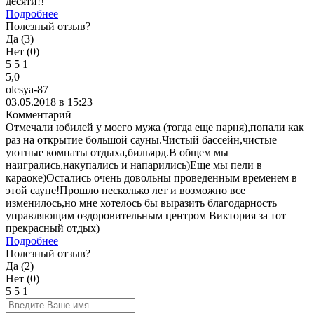
десяти!!
Подробнее
Полезный отзыв?
Да (
3
)
Нет (
0
)
5
5
1
5,0
olesya-87
03.05.2018 в 15:23
Комментарий
Отмечали юбилей у моего мужа (тогда еще парня),попали как
раз на открытие большой сауны.Чистый бассейн,чистые
уютные комнаты отдыха,бильярд.В общем мы
наигрались,накупались и напарились)Еще мы пели в
караоке)Остались очень довольны проведенным временем в
этой сауне!Прошло несколько лет и возможно все
изменилось,но мне хотелось бы выразить благодарность
управляющим оздоровительным центром Виктория за тот
прекрасный отдых)
Подробнее
Полезный отзыв?
Да (
2
)
Нет (
0
)
5
5
1