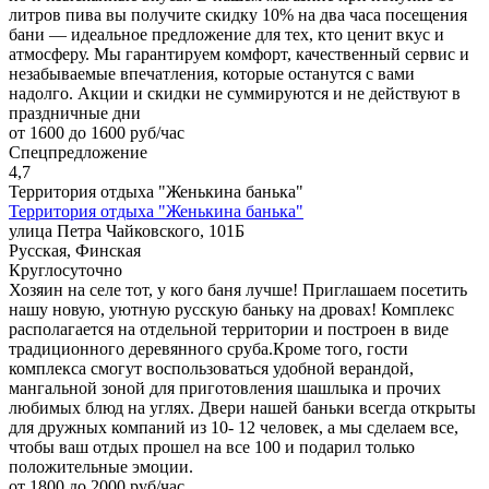
литров пива вы получите скидку 10% на два часа посещения
бани — идеальное предложение для тех, кто ценит вкус и
атмосферу. Мы гарантируем комфорт, качественный сервис и
незабываемые впечатления, которые останутся с вами
надолго. Акции и скидки не суммируются и не действуют в
праздничные дни
от 1600 до 1600 руб/час
Спецпредложение
4,7
Территория отдыха "Женькина банька"
Территория отдыха "Женькина банька"
улица Петра Чайковского, 101Б
Русская, Финская
Круглосуточно
Хозяин на селе тот, у кого баня лучше! Приглашаем посетить
нашу новую, уютную русскую баньку на дровах! Комплекс
располагается на отдельной территории и построен в виде
традиционного деревянного сруба.Кроме того, гости
комплекса смогут воспользоваться удобной верандой,
мангальной зоной для приготовления шашлыка и прочих
любимых блюд на углях. Двери нашей баньки всегда открыты
для дружных компаний из 10- 12 человек, а мы сделаем все,
чтобы ваш отдых прошел на все 100 и подарил только
положительные эмоции.
от 1800 до 2000 руб/час