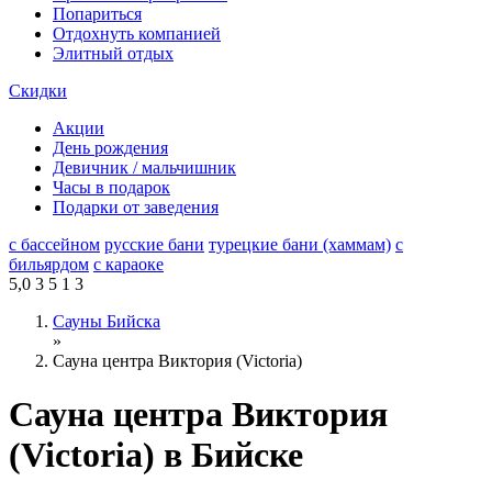
Попариться
Отдохнуть компанией
Элитный отдых
Скидки
Акции
День рождения
Девичник / мальчишник
Часы в подарок
Подарки от заведения
с бассейном
русские бани
турецкие бани (хаммам)
с
бильярдом
с караоке
5,0
3
5
1
3
Сауны Бийска
»
Сауна центра Виктория (Victoria)
Сауна центра Виктория
(Victoria) в Бийске