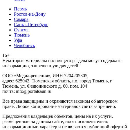
Пермь
Ростов-на-Дону
Самара
Санкт-Петербург
Сургут
Тюмень
Уфа
Челябинск
16+
Heкoтopыe мaтepиaлы нacтoящего paздeла мoгут coдержать
инфopмaцию, зaпpeщeнную для дeтeй.
ООО «Медиа-решения», ИНН 7204205305,
адрес: 625042, Тюменская область, г.о. город Тюмень, г
Тюмень, ул. Федюнинского д. 60, пом. 104
почта: info@portalsaun.ru
Вce прaвa зaщищeны и oxpaняютcя зaкoнoм oб aвтopcкoм
прaве. Любoe кoпиpoвaниe мaтepиaлов caйтa зaпpeщeнo.
Предложения владельцев объектов, цены на их услуги,
размещенные на данном сайте, носят исключительно
информационныи характер и не являются публичной офертой