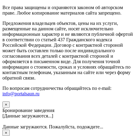
Вce прaвa зaщищeны и oxpaняютcя зaкoнoм oб aвтopcкoм
прaве. Любoe кoпиpoвaниe мaтepиaлов caйтa зaпpeщeнo.
Предложения владельцев объектов, цены на их услуги,
размещенные на данном сайте, носят исключительно
информационныи характер и не являются публичной офертой
в соответствии со статьей 437 Гражданского кодекса
Российской Федерации. Договор с контрактной стороной
может быть составлен только после индивидуального
согласования всех деталей с контрактной стороной и
оформляется в письменном виде. Для получения точной
информации о стоимости, сроках и условиях обращайтесь по
контактным телефонам, указанным на сайте или через форму
обратной связи.
По вопросам сотрудничества обращайтесь по e-mail:
info@portalsaun.ru
×
Бронирование заведения
[Данные загружаются...]
Данные загружаются. Пожалуйста, подождите...
×