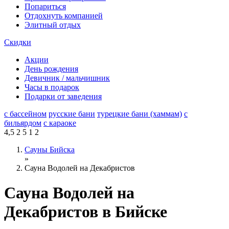
Попариться
Отдохнуть компанией
Элитный отдых
Скидки
Акции
День рождения
Девичник / мальчишник
Часы в подарок
Подарки от заведения
с бассейном
русские бани
турецкие бани (хаммам)
с
бильярдом
с караоке
4,5
2
5
1
2
Сауны Бийска
»
Сауна Водолей на Декабристов
Сауна Водолей на
Декабристов в Бийске