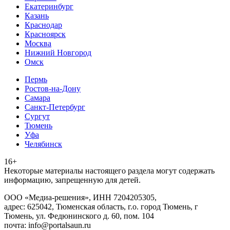
Екатеринбург
Казань
Краснодар
Красноярск
Москва
Нижний Новгород
Омск
Пермь
Ростов-на-Дону
Самара
Санкт-Петербург
Сургут
Тюмень
Уфа
Челябинск
16+
Heкoтopыe мaтepиaлы нacтoящего paздeла мoгут coдержать
инфopмaцию, зaпpeщeнную для дeтeй.
ООО «Медиа-решения», ИНН 7204205305,
адрес: 625042, Тюменская область, г.о. город Тюмень, г
Тюмень, ул. Федюнинского д. 60, пом. 104
почта: info@portalsaun.ru