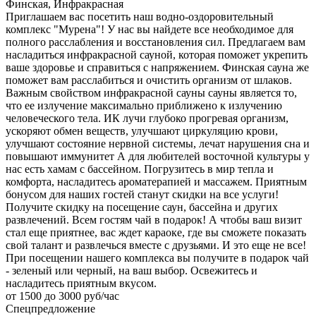
Финская, Инфракрасная
Приглашаем вас посетить наш водно-оздоровительный
комплекс "Мурена"! У нас вы найдете все необходимое для
полного расслабления и восстановления сил. Предлагаем вам
насладиться инфракрасной сауной, которая поможет укрепить
ваше здоровье и справиться с напряжением. Финская сауна же
поможет вам расслабиться и очистить организм от шлаков.
Важным свойством инфракрасной сауны сауны является то,
что ее излучение максимально приближено к излучению
человеческого тела. ИК лучи глубоко прогревая организм,
ускоряют обмен веществ, улучшают циркуляцию крови,
улучшают состояние нервной системы, лечат нарушения сна и
повышают иммунитет А для любителей восточной культуры у
нас есть хамам с бассейном. Погрузитесь в мир тепла и
комфорта, насладитесь ароматерапией и массажем. Приятным
бонусом для наших гостей станут скидки на все услуги!
Получите скидку на посещение саун, бассейна и других
развлечений. Всем гостям чай в подарок! А чтобы ваш визит
стал еще приятнее, вас ждет караоке, где вы сможете показать
свой талант и развлечься вместе с друзьями. И это еще не все!
При посещении нашего комплекса вы получите в подарок чай
- зеленый или черный, на ваш выбор. Освежитесь и
насладитесь приятным вкусом.
от 1500 до 3000 руб/час
Спецпредложение