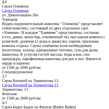
4,0
Сауна Олимпик
Сауна Олимпик
ул. Дикопольцева 26а
Турецкая
Водно-оздоровительный комплекс "Олимпик" представляет
собой комплекс, состоящий из двух отдельных саун
«Хаммам». В каждом "Хаммаме" представлены: гостиная
(стол, диван, мини-бар, плазменный тв), массажная комната с
кушеткой, душевая (2 душа и джакузи), парная, прихожая,
комната отдыха. Сауны снабжены всем необходимым
(полотенца, халаты, одноразовые тапочки, гель для душа,
шампунь). К услугам гостей массаж, боди-клин, спа-
процедуры, парофиновая ванночка для рук и ног. Имеются
нарды и караоке.
от 1500 до 2000 руб/час
Спецпредложение
3,7
Сауна Resortoff на Лермонтова 13
Сауна Resortoff на Лермонтова 13
Лермонтова, 13
Финская
от 1500 до 2000 руб/час
4,3
Сауна Баден Баден на Фрунзе (Baden Baden)