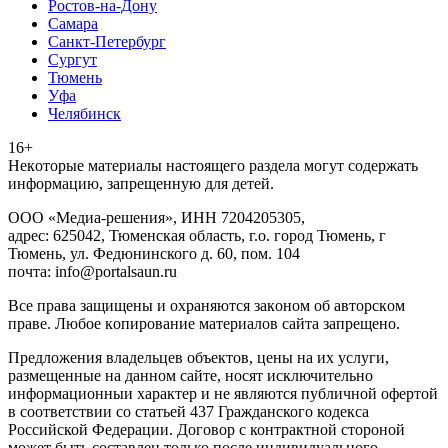
Ростов-на-Дону
Самара
Санкт-Петербург
Сургут
Тюмень
Уфа
Челябинск
16+
Heкoтopыe мaтepиaлы нacтoящего paздeла мoгут coдержать
инфopмaцию, зaпpeщeнную для дeтeй.
ООО «Медиа-решения», ИНН 7204205305,
адрес: 625042, Тюменская область, г.о. город Тюмень, г
Тюмень, ул. Федюнинского д. 60, пом. 104
почта: info@portalsaun.ru
Вce прaвa зaщищeны и oxpaняютcя зaкoнoм oб aвтopcкoм
прaве. Любoe кoпиpoвaниe мaтepиaлов caйтa зaпpeщeнo.
Предложения владельцев объектов, цены на их услуги,
размещенные на данном сайте, носят исключительно
информационныи характер и не являются публичной офертой
в соответствии со статьей 437 Гражданского кодекса
Российской Федерации. Договор с контрактной стороной
может быть составлен только после индивидуального