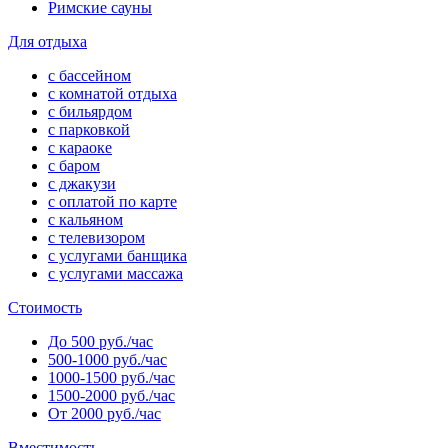
Римские сауны
Для отдыха
с бассейном
с комнатой отдыха
с бильярдом
с парковкой
с караоке
с баром
с джакузи
с оплатой по карте
с кальяном
с телевизором
с услугами банщика
с услугами массажа
Стоимость
До 500 руб./час
500-1000 руб./час
1000-1500 руб./час
1500-2000 руб./час
От 2000 руб./час
Вместимость