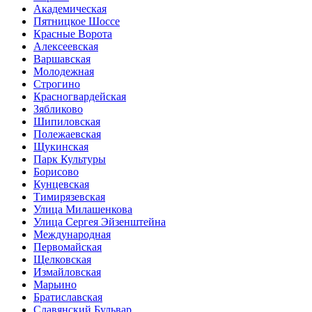
Академическая
Пятницкое Шоссе
Красные Ворота
Алексеевская
Варшавская
Молодежная
Строгино
Красногвардейская
Зябликово
Шипиловская
Полежаевская
Щукинская
Парк Культуры
Борисово
Кунцевская
Тимирязевская
Улица Милашенкова
Улица Сергея Эйзенштейна
Международная
Первомайская
Щелковская
Измайловская
Марьино
Братиславская
Славянский Бульвар