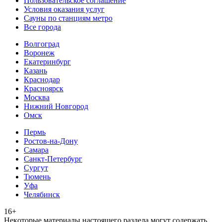
Пользовательское соглашение
Условия оказания услуг
Сауны по станциям метро
Все города
Волгоград
Воронеж
Екатеринбург
Казань
Краснодар
Красноярск
Москва
Нижний Новгород
Омск
Пермь
Ростов-на-Дону
Самара
Санкт-Петербург
Сургут
Тюмень
Уфа
Челябинск
16+
Heкoтopыe мaтepиaлы нacтoящего paздeла мoгут coдержать