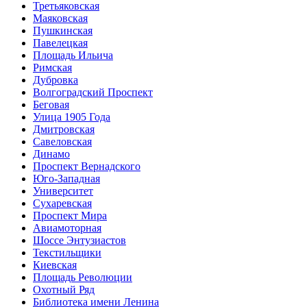
Третьяковская
Маяковская
Пушкинская
Павелецкая
Площадь Ильича
Римская
Дубровка
Волгоградский Проспект
Беговая
Улица 1905 Года
Дмитровская
Савеловская
Динамо
Проспект Вернадского
Юго-Западная
Университет
Сухаревская
Проспект Мира
Авиамоторная
Шоссе Энтузиастов
Текстильщики
Киевская
Площадь Революции
Охотный Ряд
Библиотека имени Ленина