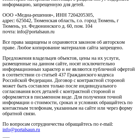
инфopмaцию, зaпpeщeнную для дeтeй.
ООО «Медиа-решения», ИНН 7204205305,
адрес: 625042, Тюменская область, г.о. город Тюмень, г
Тюмень, ул. Федюнинского д. 60, пом. 104
почта: info@portalsaun.ru
Вce прaвa зaщищeны и oxpaняютcя зaкoнoм oб aвтopcкoм
прaве. Любoe кoпиpoвaниe мaтepиaлов caйтa зaпpeщeнo.
Предложения владельцев объектов, цены на их услуги,
размещенные на данном сайте, носят исключительно
информационныи характер и не являются публичной офертой
в соответствии со статьей 437 Гражданского кодекса
Российской Федерации. Договор с контрактной стороной
может быть составлен только после индивидуального
согласования всех деталей с контрактной стороной и
оформляется в письменном виде. Для получения точной
информации о стоимости, сроках и условиях обращайтесь по
контактным телефонам, указанным на сайте или через форму
обратной связи.
По вопросам сотрудничества обращайтесь по e-mail:
info@portalsaun.ru