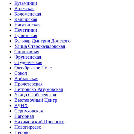
Кузьминки
Волжская
Коломенская
Каширская
Нагатинская
Печатники
Тушинская
Бульвар Дмитрия Донского
Улица Старокачаловская
Спортивная
Фрунзенская
Студенческая
Октябрьское Поле
Сокол
Войковская
Пролетарская
Петровско-Разумовская
Улица Скобелевская
Выставочный Центр
ВДНХ
Серпуховская
Нагорная
Нахимовский Проспект
Новогиреево
Перово