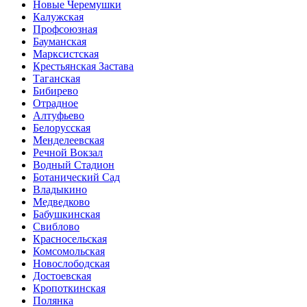
Новые Черемушки
Калужская
Профсоюзная
Бауманская
Марксистская
Крестьянская Застава
Таганская
Бибирево
Отрадное
Алтуфьево
Белорусская
Менделеевская
Речной Вокзал
Водный Стадион
Ботанический Сад
Владыкино
Медведково
Бабушкинская
Свиблово
Красносельская
Комсомольская
Новослободская
Достоевская
Кропоткинская
Полянка