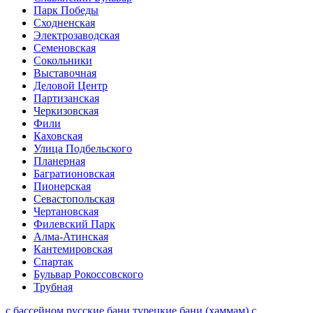
Парк Победы
Сходненская
Электрозаводская
Семеновская
Сокольники
Выставочная
Деловой Центр
Партизанская
Черкизовская
Фили
Каховская
Улица Подбельского
Планерная
Багратионовская
Пионерская
Севастопольская
Чертановская
Филевский Парк
Алма-Атинская
Кантемировская
Спартак
Бульвар Рокоссовского
Трубная
с бассейном
русские бани
турецкие бани (хаммам)
с