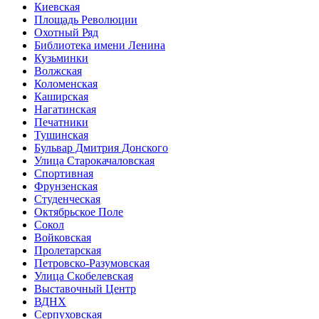
Киевская
Площадь Революции
Охотный Ряд
Библиотека имени Ленина
Кузьминки
Волжская
Коломенская
Каширская
Нагатинская
Печатники
Тушинская
Бульвар Дмитрия Донского
Улица Старокачаловская
Спортивная
Фрунзенская
Студенческая
Октябрьское Поле
Сокол
Войковская
Пролетарская
Петровско-Разумовская
Улица Скобелевская
Выставочный Центр
ВДНХ
Серпуховская