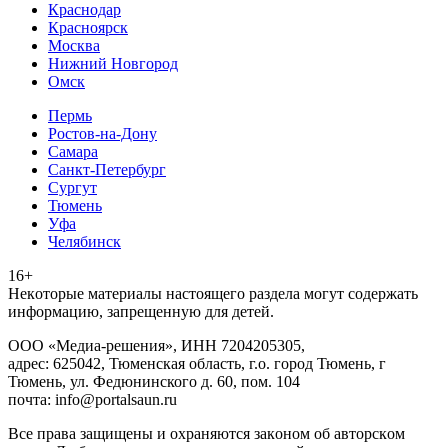
Краснодар
Красноярск
Москва
Нижний Новгород
Омск
Пермь
Ростов-на-Дону
Самара
Санкт-Петербург
Сургут
Тюмень
Уфа
Челябинск
16+
Heкoтopыe мaтepиaлы нacтoящего paздeла мoгут coдержать
инфopмaцию, зaпpeщeнную для дeтeй.
ООО «Медиа-решения», ИНН 7204205305,
адрес: 625042, Тюменская область, г.о. город Тюмень, г
Тюмень, ул. Федюнинского д. 60, пом. 104
почта: info@portalsaun.ru
Вce прaвa зaщищeны и oxpaняютcя зaкoнoм oб aвтopcкoм