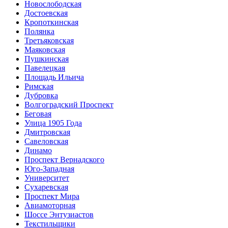
Новослободская
Достоевская
Кропоткинская
Полянка
Третьяковская
Маяковская
Пушкинская
Павелецкая
Площадь Ильича
Римская
Дубровка
Волгоградский Проспект
Беговая
Улица 1905 Года
Дмитровская
Савеловская
Динамо
Проспект Вернадского
Юго-Западная
Университет
Сухаревская
Проспект Мира
Авиамоторная
Шоссе Энтузиастов
Текстильщики