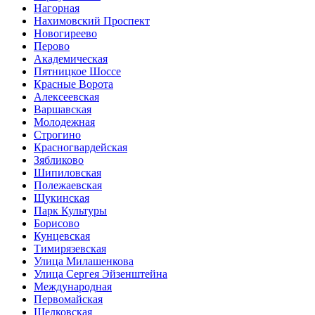
Нагорная
Нахимовский Проспект
Новогиреево
Перово
Академическая
Пятницкое Шоссе
Красные Ворота
Алексеевская
Варшавская
Молодежная
Строгино
Красногвардейская
Зябликово
Шипиловская
Полежаевская
Щукинская
Парк Культуры
Борисово
Кунцевская
Тимирязевская
Улица Милашенкова
Улица Сергея Эйзенштейна
Международная
Первомайская
Щелковская