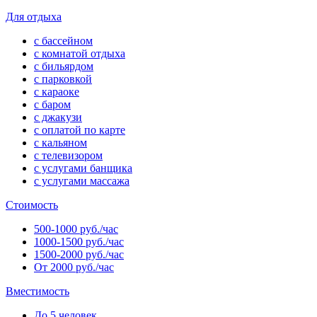
Для отдыха
с бассейном
с комнатой отдыха
с бильярдом
с парковкой
с караоке
с баром
с джакузи
с оплатой по карте
с кальяном
с телевизором
с услугами банщика
с услугами массажа
Стоимость
500-1000 руб./час
1000-1500 руб./час
1500-2000 руб./час
От 2000 руб./час
Вместимость
До 5 человек