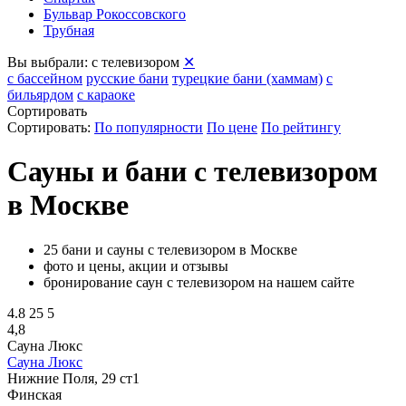
Бульвар Рокоссовского
Трубная
Вы выбрали:
с телевизором
✕
с бассейном
русские бани
турецкие бани (хаммам)
с
бильярдом
с караоке
Сортировать
Сортировать:
По популярности
По цене
По рейтингу
Сауны и бани с телевизором
в Москве
25 бани и сауны с телевизором в Москве
фото и цены, акции и отзывы
бронирование саун с телевизором на нашем сайте
4.8
25
5
4,8
Сауна Люкс
Сауна Люкс
Нижние Поля, 29 ст1
Финская