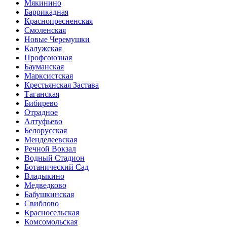
Мякинино
Баррикадная
Краснопресненская
Смоленская
Новые Черемушки
Калужская
Профсоюзная
Бауманская
Марксистская
Крестьянская Застава
Таганская
Бибирево
Отрадное
Алтуфьево
Белорусская
Менделеевская
Речной Вокзал
Водный Стадион
Ботанический Сад
Владыкино
Медведково
Бабушкинская
Свиблово
Красносельская
Комсомольская