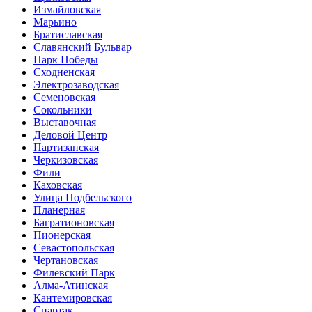
Измайловская
Марьино
Братиславская
Славянский Бульвар
Парк Победы
Сходненская
Электрозаводская
Семеновская
Сокольники
Выставочная
Деловой Центр
Партизанская
Черкизовская
Фили
Каховская
Улица Подбельского
Планерная
Багратионовская
Пионерская
Севастопольская
Чертановская
Филевский Парк
Алма-Атинская
Кантемировская
Спартак