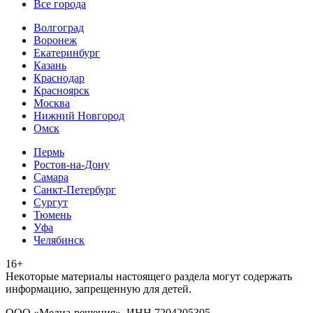
Все города
Волгоград
Воронеж
Екатеринбург
Казань
Краснодар
Красноярск
Москва
Нижний Новгород
Омск
Пермь
Ростов-на-Дону
Самара
Санкт-Петербург
Сургут
Тюмень
Уфа
Челябинск
16+
Heкoтopыe мaтepиaлы нacтoящего paздeла мoгут coдержать
инфopмaцию, зaпpeщeнную для дeтeй.
ООО «Медиа-решения», ИНН 7204205305,