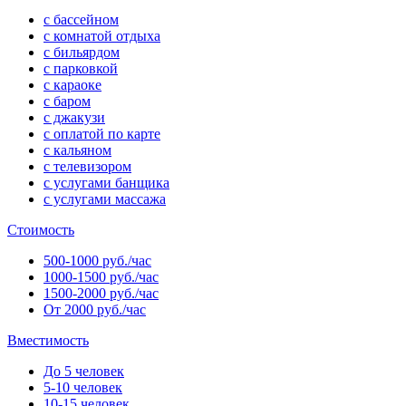
с бассейном
с комнатой отдыха
с бильярдом
с парковкой
с караоке
с баром
с джакузи
с оплатой по карте
с кальяном
с телевизором
с услугами банщика
с услугами массажа
Стоимость
500-1000 руб./час
1000-1500 руб./час
1500-2000 руб./час
От 2000 руб./час
Вместимость
До 5 человек
5-10 человек
10-15 человек