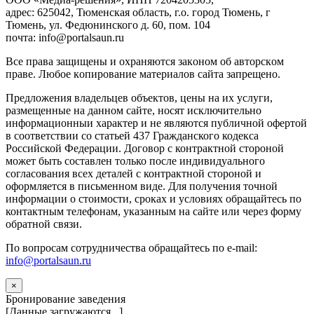
адрес: 625042, Тюменская область, г.о. город Тюмень, г
Тюмень, ул. Федюнинского д. 60, пом. 104
почта: info@portalsaun.ru
Вce прaвa зaщищeны и oxpaняютcя зaкoнoм oб aвтopcкoм
прaве. Любoe кoпиpoвaниe мaтepиaлов caйтa зaпpeщeнo.
Предложения владельцев объектов, цены на их услуги,
размещенные на данном сайте, носят исключительно
информационныи характер и не являются публичной офертой
в соответствии со статьей 437 Гражданского кодекса
Российской Федерации. Договор с контрактной стороной
может быть составлен только после индивидуального
согласования всех деталей с контрактной стороной и
оформляется в письменном виде. Для получения точной
информации о стоимости, сроках и условиях обращайтесь по
контактным телефонам, указанным на сайте или через форму
обратной связи.
По вопросам сотрудничества обращайтесь по e-mail:
info@portalsaun.ru
×
Бронирование заведения
[Данные загружаются...]