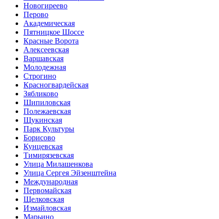
Новогиреево
Перово
Академическая
Пятницкое Шоссе
Красные Ворота
Алексеевская
Варшавская
Молодежная
Строгино
Красногвардейская
Зябликово
Шипиловская
Полежаевская
Щукинская
Парк Культуры
Борисово
Кунцевская
Тимирязевская
Улица Милашенкова
Улица Сергея Эйзенштейна
Международная
Первомайская
Щелковская
Измайловская
Марьино