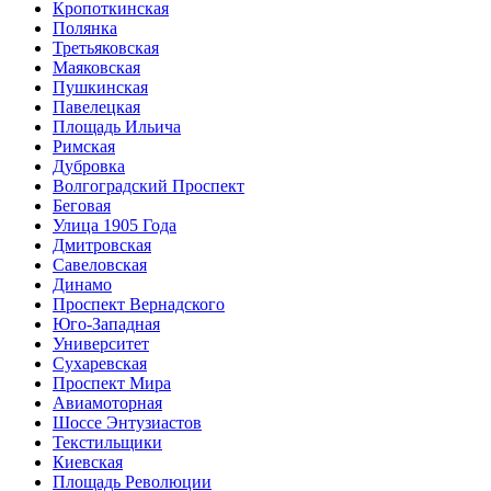
Кропоткинская
Полянка
Третьяковская
Маяковская
Пушкинская
Павелецкая
Площадь Ильича
Римская
Дубровка
Волгоградский Проспект
Беговая
Улица 1905 Года
Дмитровская
Савеловская
Динамо
Проспект Вернадского
Юго-Западная
Университет
Сухаревская
Проспект Мира
Авиамоторная
Шоссе Энтузиастов
Текстильщики
Киевская
Площадь Революции