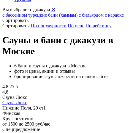
Вы выбрали:
с джакузи
✕
с бассейном
турецкие бани (хаммам)
с бильярдом
с караоке
Сортировать
Сортировать:
По популярности
По цене
По рейтингу
Сауны и бани с джакузи в
Москве
6 бани и сауны с джакузи в Москве
фото и цены, акции и отзывы
бронирование саун с джакузи на нашем сайте
4.8
25
5
4,8
Сауна Люкс
Сауна Люкс
Нижние Поля, 29 ст1
Финская
Круглосуточно
от 1500 до 2500 руб/час
Спецпредложение