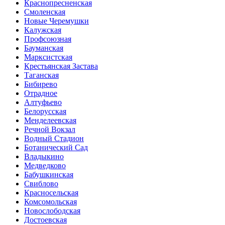
Краснопресненская
Смоленская
Новые Черемушки
Калужская
Профсоюзная
Бауманская
Марксистская
Крестьянская Застава
Таганская
Бибирево
Отрадное
Алтуфьево
Белорусская
Менделеевская
Речной Вокзал
Водный Стадион
Ботанический Сад
Владыкино
Медведково
Бабушкинская
Свиблово
Красносельская
Комсомольская
Новослободская
Достоевская