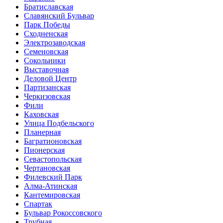
Братиславская
Славянский Бульвар
Парк Победы
Сходненская
Электрозаводская
Семеновская
Сокольники
Выставочная
Деловой Центр
Партизанская
Черкизовская
Фили
Каховская
Улица Подбельского
Планерная
Багратионовская
Пионерская
Севастопольская
Чертановская
Филевский Парк
Алма-Атинская
Кантемировская
Спартак
Бульвар Рокоссовского
Трубная