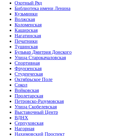
Охотный Ряд
Библиотека имени Ленина
Кузьминки
Волжская
Коломенская
Каширская
Нагатинская
Печатники
Тушинская
Бульвар Дмитрия Донского
Улица Старокачаловская
Спортивная
Фрунзенская
Студенческая
Октябрьское Поле
Сокол
Войковская
Пролетарская
Петровско-Разумовская
Улица Скобелевская
Выставочный Центр
ВДНХ
Серпуховская
Нагорная
Нахимовский Проспект