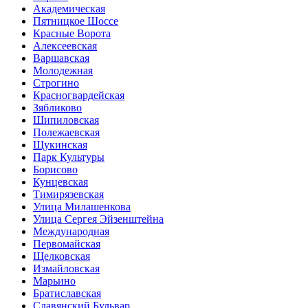
Академическая
Пятницкое Шоссе
Красные Ворота
Алексеевская
Варшавская
Молодежная
Строгино
Красногвардейская
Зябликово
Шипиловская
Полежаевская
Щукинская
Парк Культуры
Борисово
Кунцевская
Тимирязевская
Улица Милашенкова
Улица Сергея Эйзенштейна
Международная
Первомайская
Щелковская
Измайловская
Марьино
Братиславская
Славянский Бульвар