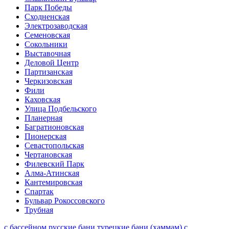
Парк Победы
Сходненская
Электрозаводская
Семеновская
Сокольники
Выставочная
Деловой Центр
Партизанская
Черкизовская
Фили
Каховская
Улица Подбельского
Планерная
Багратионовская
Пионерская
Севастопольская
Чертановская
Филевский Парк
Алма-Атинская
Кантемировская
Спартак
Бульвар Рокоссовского
Трубная
с бассейном
русские бани
турецкие бани (хаммам)
с