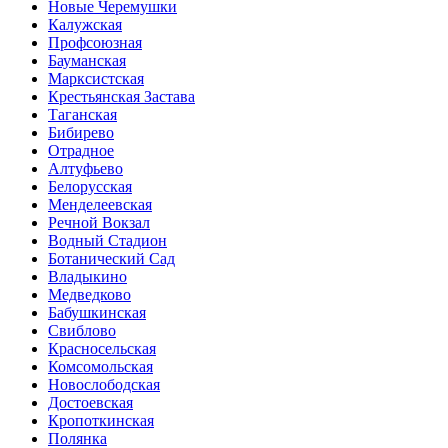
Новые Черемушки
Калужская
Профсоюзная
Бауманская
Марксистская
Крестьянская Застава
Таганская
Бибирево
Отрадное
Алтуфьево
Белорусская
Менделеевская
Речной Вокзал
Водный Стадион
Ботанический Сад
Владыкино
Медведково
Бабушкинская
Свиблово
Красносельская
Комсомольская
Новослободская
Достоевская
Кропоткинская
Полянка