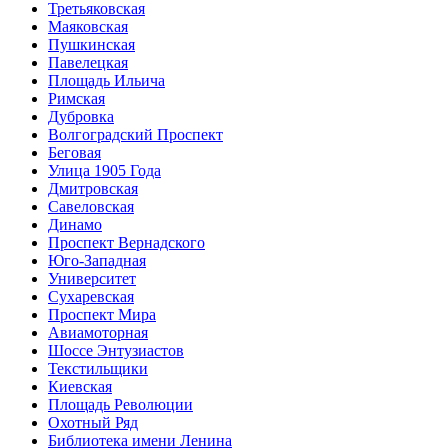
Третьяковская
Маяковская
Пушкинская
Павелецкая
Площадь Ильича
Римская
Дубровка
Волгоградский Проспект
Беговая
Улица 1905 Года
Дмитровская
Савеловская
Динамо
Проспект Вернадского
Юго-Западная
Университет
Сухаревская
Проспект Мира
Авиамоторная
Шоссе Энтузиастов
Текстильщики
Киевская
Площадь Революции
Охотный Ряд
Библиотека имени Ленина