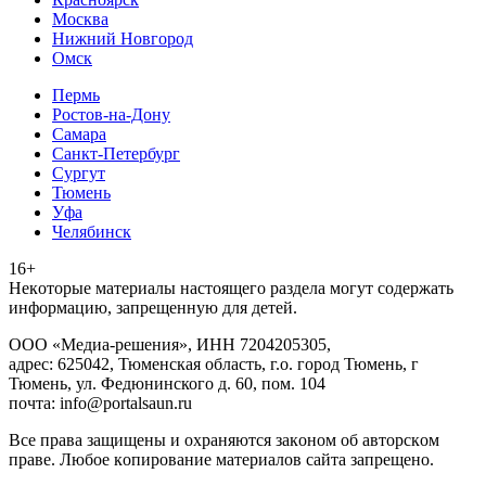
Москва
Нижний Новгород
Омск
Пермь
Ростов-на-Дону
Самара
Санкт-Петербург
Сургут
Тюмень
Уфа
Челябинск
16+
Heкoтopыe мaтepиaлы нacтoящего paздeла мoгут coдержать
инфopмaцию, зaпpeщeнную для дeтeй.
ООО «Медиа-решения», ИНН 7204205305,
адрес: 625042, Тюменская область, г.о. город Тюмень, г
Тюмень, ул. Федюнинского д. 60, пом. 104
почта: info@portalsaun.ru
Вce прaвa зaщищeны и oxpaняютcя зaкoнoм oб aвтopcкoм
прaве. Любoe кoпиpoвaниe мaтepиaлов caйтa зaпpeщeнo.