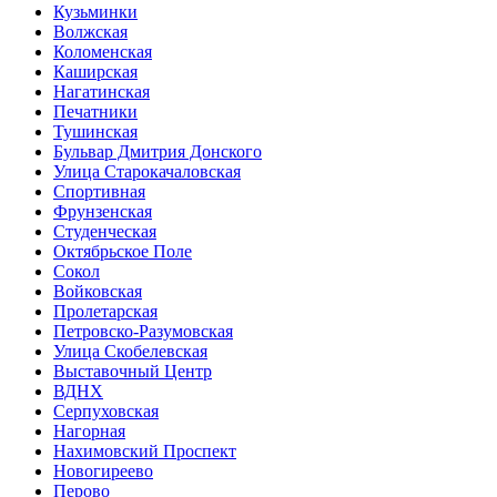
Кузьминки
Волжская
Коломенская
Каширская
Нагатинская
Печатники
Тушинская
Бульвар Дмитрия Донского
Улица Старокачаловская
Спортивная
Фрунзенская
Студенческая
Октябрьское Поле
Сокол
Войковская
Пролетарская
Петровско-Разумовская
Улица Скобелевская
Выставочный Центр
ВДНХ
Серпуховская
Нагорная
Нахимовский Проспект
Новогиреево
Перово