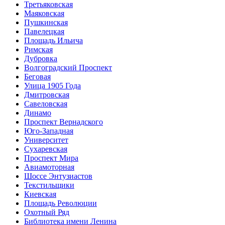
Третьяковская
Маяковская
Пушкинская
Павелецкая
Площадь Ильича
Римская
Дубровка
Волгоградский Проспект
Беговая
Улица 1905 Года
Дмитровская
Савеловская
Динамо
Проспект Вернадского
Юго-Западная
Университет
Сухаревская
Проспект Мира
Авиамоторная
Шоссе Энтузиастов
Текстильщики
Киевская
Площадь Революции
Охотный Ряд
Библиотека имени Ленина