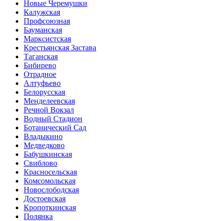
Новые Черемушки
Калужская
Профсоюзная
Бауманская
Марксистская
Крестьянская Застава
Таганская
Бибирево
Отрадное
Алтуфьево
Белорусская
Менделеевская
Речной Вокзал
Водный Стадион
Ботанический Сад
Владыкино
Медведково
Бабушкинская
Свиблово
Красносельская
Комсомольская
Новослободская
Достоевская
Кропоткинская
Полянка