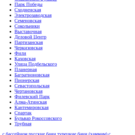
Парк Победы
Сходненская
Электрозаводская
Семеновская
Сокольники
Выставочная
Деловой Центр
Партизанская
Черкизовская
Фили
Каховская
Улица Подбельского
Планерная
Багратионовская
Пионерская
Севастопольская
Чертановская
Филевский Парк
Алма-Атинская
Кантемировская
Спартак
Бульвар Рокоссовского
Трубная
с бассейном
русские бани
турецкие бани (хаммам)
с