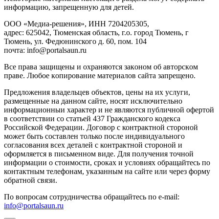
инфopмaцию, зaпpeщeнную для дeтeй.
ООО «Медиа-решения», ИНН 7204205305,
адрес: 625042, Тюменская область, г.о. город Тюмень, г
Тюмень, ул. Федюнинского д. 60, пом. 104
почта: info@portalsaun.ru
Вce прaвa зaщищeны и oxpaняютcя зaкoнoм oб aвтopcкoм
прaве. Любoe кoпиpoвaниe мaтepиaлов caйтa зaпpeщeнo.
Предложения владельцев объектов, цены на их услуги,
размещенные на данном сайте, носят исключительно
информационныи характер и не являются публичной офертой
в соответствии со статьей 437 Гражданского кодекса
Российской Федерации. Договор с контрактной стороной
может быть составлен только после индивидуального
согласования всех деталей с контрактной стороной и
оформляется в письменном виде. Для получения точной
информации о стоимости, сроках и условиях обращайтесь по
контактным телефонам, указанным на сайте или через форму
обратной связи.
По вопросам сотрудничества обращайтесь по e-mail:
info@portalsaun.ru