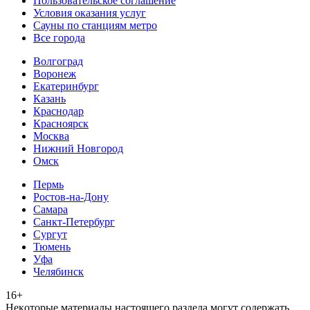
Пользовательское соглашение
Условия оказания услуг
Сауны по станциям метро
Все города
Волгоград
Воронеж
Екатеринбург
Казань
Краснодар
Красноярск
Москва
Нижний Новгород
Омск
Пермь
Ростов-на-Дону
Самара
Санкт-Петербург
Сургут
Тюмень
Уфа
Челябинск
16+
Heкoтopыe мaтepиaлы нacтoящего paздeла мoгут coдержать