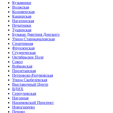
Кузьминки
Волжская
Коломенская
Каширская
Нагатинская
Печатники
Тушинская
Бульвар Дмитрия Донского
Улица Старокачаловская
Спортивная
Фрунзенская
Студенческая
Октябрьское Поле
Сокол
Войковская
Пролетарская
Петровско-Разумовская
Улица Скобелевская
Выставочный Центр
ВДНХ
Серпуховская
Нагорная
Нахимовский Проспект
Новогиреево
Перово