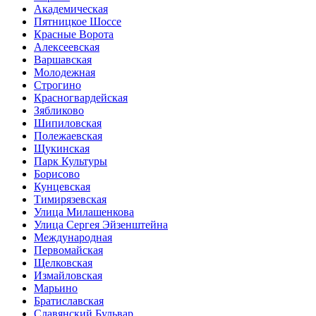
Академическая
Пятницкое Шоссе
Красные Ворота
Алексеевская
Варшавская
Молодежная
Строгино
Красногвардейская
Зябликово
Шипиловская
Полежаевская
Щукинская
Парк Культуры
Борисово
Кунцевская
Тимирязевская
Улица Милашенкова
Улица Сергея Эйзенштейна
Международная
Первомайская
Щелковская
Измайловская
Марьино
Братиславская
Славянский Бульвар