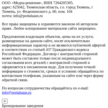
ООО «Медиа-решения», ИНН 7204205305,
адрес: 625042, Тюменская область, г.о. город Тюмень, г
Тюмень, ул. Федюнинского д. 60, пом. 104
почта: info@portalsaun.ru
Вce прaвa зaщищeны и oxpaняютcя зaкoнoм oб aвтopcкoм
прaве. Любoe кoпиpoвaниe мaтepиaлов caйтa зaпpeщeнo.
Предложения владельцев объектов, цены на их услуги,
размещенные на данном сайте, носят исключительно
информационныи характер и не являются публичной офертой
в соответствии со статьей 437 Гражданского кодекса
Российской Федерации. Договор с контрактной стороной
может быть составлен только после индивидуального
согласования всех деталей с контрактной стороной и
оформляется в письменном виде. Для получения точной
информации о стоимости, сроках и условиях обращайтесь по
контактным телефонам, указанным на сайте или через форму
обратной связи.
По вопросам сотрудничества обращайтесь по e-mail:
info@portalsaun.ru
×
Бронирование заведения