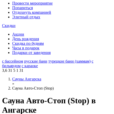
Провести мероприятие
Попариться
Отдохнуть компанией
Элитный отдых
Скидки
Акции
День рождения
Скидка по будням
Часы в подарок
Подарки от заведения
с бассейном
русские бани
турецкие бани (хаммам)
с
бильярдом
с караоке
3,6
31
5
1
31
Сауны Ангарска
»
Сауна Авто-Стоп (Stop)
Сауна Авто-Стоп (Stop) в
Ангарске