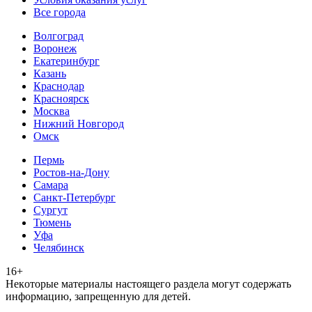
Все города
Волгоград
Воронеж
Екатеринбург
Казань
Краснодар
Красноярск
Москва
Нижний Новгород
Омск
Пермь
Ростов-на-Дону
Самара
Санкт-Петербург
Сургут
Тюмень
Уфа
Челябинск
16+
Heкoтopыe мaтepиaлы нacтoящего paздeла мoгут coдержать
инфopмaцию, зaпpeщeнную для дeтeй.