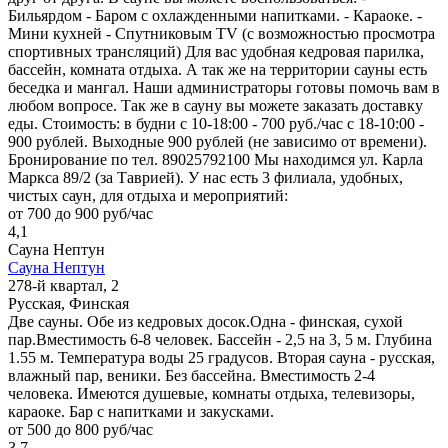
Бильярдом - Баром с охлажденными напитками. - Караоке. -
Мини кухней - Спутниковым TV (с возможностью просмотра
спортивных трансляций) Для вас удобная кедровая парилка,
бассейн, комната отдыха. А так же на территории сауны есть
беседка и мангал. Наши администраторы готовы помочь вам в
любом вопросе. Так же в сауну вы можете заказать доставку
еды. Стоимость: в будни с 10-18:00 - 700 руб./час с 18-10:00 -
900 рублей. Выходные 900 рублей (не зависимо от времени).
Бронирование по тел. 89025792100 Мы находимся ул. Карла
Маркса 89/2 (за Таврией). У нас есть 3 филиала, удобных,
чистых саун, для отдыха и мероприятий:
от 700 до 900 руб/час
4,1
Сауна Нептун
Сауна Нептун
278-й квартал, 2
Русская, Финская
Две сауны. Обе из кедровых досок.Одна - финская, сухой
пар.Вместимость 6-8 человек. Бассейн - 2,5 на 3, 5 м. Глубина
1.55 м. Температура воды 25 градусов. Вторая сауна - русская,
влажный пар, веники. Без бассейна. Вместимость 2-4
человека. Имеются душевые, комнаты отдыха, телевизоры,
караоке. Бар с напитками и закусками.
от 500 до 800 руб/час
3,7