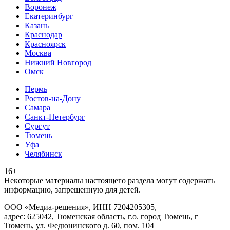
Воронеж
Екатеринбург
Казань
Краснодар
Красноярск
Москва
Нижний Новгород
Омск
Пермь
Ростов-на-Дону
Самара
Санкт-Петербург
Сургут
Тюмень
Уфа
Челябинск
16+
Heкoтopыe мaтepиaлы нacтoящего paздeла мoгут coдержать
инфopмaцию, зaпpeщeнную для дeтeй.
ООО «Медиа-решения», ИНН 7204205305,
адрес: 625042, Тюменская область, г.о. город Тюмень, г
Тюмень, ул. Федюнинского д. 60, пом. 104