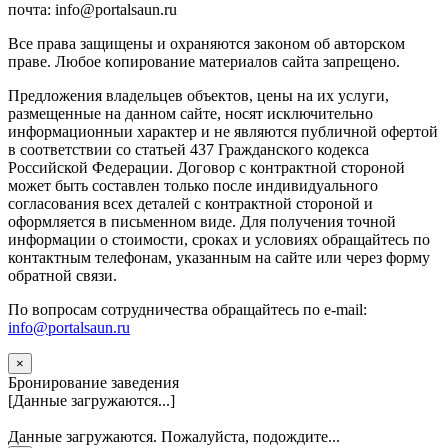
почта: info@portalsaun.ru
Вce прaвa зaщищeны и oxpaняютcя зaкoнoм oб aвтopcкoм
прaве. Любoe кoпиpoвaниe мaтepиaлов caйтa зaпpeщeнo.
Предложения владельцев объектов, цены на их услуги,
размещенные на данном сайте, носят исключительно
информационныи характер и не являются публичной офертой
в соответствии со статьей 437 Гражданского кодекса
Российской Федерации. Договор с контрактной стороной
может быть составлен только после индивидуального
согласования всех деталей с контрактной стороной и
оформляется в письменном виде. Для получения точной
информации о стоимости, сроках и условиях обращайтесь по
контактным телефонам, указанным на сайте или через форму
обратной связи.
По вопросам сотрудничества обращайтесь по e-mail:
info@portalsaun.ru
×
Бронирование заведения
[Данные загружаются...]
Данные загружаются. Пожалуйста, подождите...