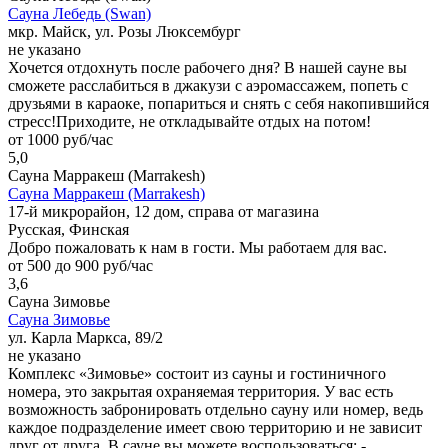
Сауна Лебедь (Swan)
мкр. Майск, ул. Розы Люксембург
не указано
Хочется отдохнуть после рабочего дня? В нашей сауне вы
сможете расслабиться в джакузи с аэромассажем, попеть с
друзьями в караоке, попариться и снять с себя накопившийся
стресс!Приходите, не откладывайте отдых на потом!
от 1000 руб/час
5,0
Сауна Марракеш (Marrakesh)
Сауна Марракеш (Marrakesh)
17-й микрорайон, 12 дом, справа от магазина
Русская, Финская
Добро пожаловать к нам в гости. Мы работаем для вас.
от 500 до 900 руб/час
3,6
Сауна Зимовье
Сауна Зимовье
ул. Карла Маркса, 89/2
не указано
Комплекс «Зимовье» состоит из сауны и гостиничного
номера, это закрытая охраняемая территория. У вас есть
возможность забронировать отдельно сауну или номер, ведь
каждое подразделение имеет свою территорию и не зависит
друг от друга. В сауне вы можете воспользоваться: -