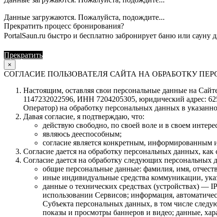
Данные загружаются. Пожалуйста, подождите...
Прекратить процесс бронирования?
PortalSaun.ru быстро и бесплатно забронирует баню или сауну д
Прекратить
Продолжить
×
СОГЛАСИЕ ПОЛЬЗОВАТЕЛЯ САЙТА НА ОБРАБОТКУ П
Настоящим, оставляя свои персональные данные на Сайте 
1147232022596, ИНН 7204205305, юридический адрес: 62504
Оператор) на обработку персональных данных в указанно
Давая согласие, я подтверждаю, что:
действую свободно, по своей воле и в своем интерес
являюсь дееспособным;
согласие является конкретным, информированным и
Согласие дается на обработку персональных данных, как с
Согласие дается на обработку следующих персональных 
общие персональные данные: фамилия, имя, отчеств
иные индивидуальные средства коммуникации, указ
данные о технических средствах (устройствах) — IP
использовании Сервисов; информация, автоматическ
Субъекта персональных данных, в том числе следую
показы и просмотры баннеров и видео; данные, ха