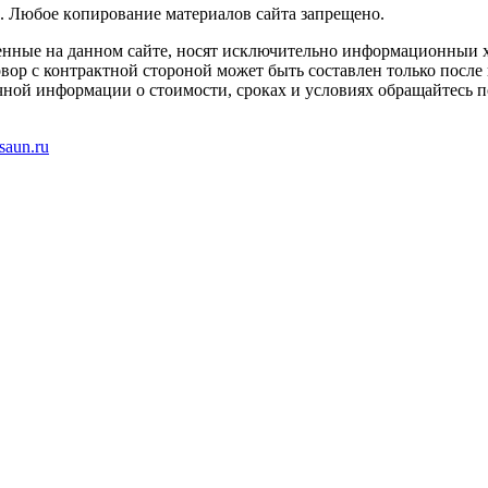
. Любoe кoпиpoвaниe мaтepиaлов caйтa зaпpeщeнo.
енные на данном сайте, носят исключительно информационныи х
вор с контрактной стороной может быть составлен только после
чной информации о стоимости, сроках и условиях обращайтесь п
saun.ru