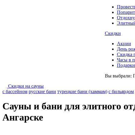
Провест
Попарит
Отдохну
Элитный
Скидки
Акции
День ро
Скидка 
Часы в 
Подарки 
Вы выбрали:
Скидки на сауны
с бассейном
русские бани
турецкие бани (хаммам)
с бильярдом
Сауны и бани для элитного от
Ангарске