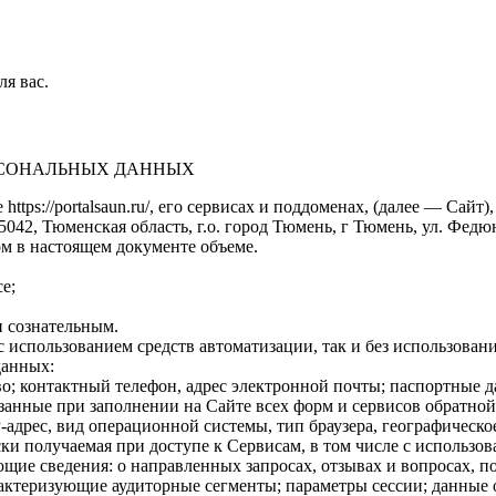
ля вас.
ЕРСОНАЛЬНЫХ ДАННЫХ
https://portalsaun.ru/, его сервисах и поддоменах, (далее — Са
2, Тюменская область, г.о. город Тюмень, г Тюмень, ул. Федюнинс
м в настоящем документе объеме.
е;
 сознательным.
 использованием средств автоматизации, так и без использовани
данных:
о; контактный телефон, адрес электронной почты; паспортные 
анные при заполнении на Сайте всех форм и сервисов обратной 
-адрес, вид операционной системы, тип браузера, географическо
и получаемая при доступе к Сервисам, в том числе с использова
щие сведения: о направленных запросах, отзывах и вопросах, п
рактеризующие аудиторные сегменты; параметры сессии; данные 