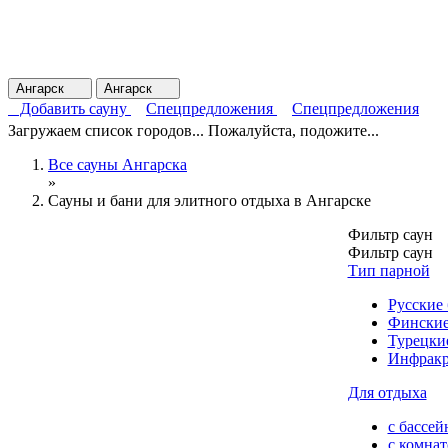
Ангарск
Ангарск
Добавить сауну
Спецпредложения
Спецпредложения
Загружаем список городов... Пожалуйста, подожите...
Все сауны Ангарска
»
Сауны и бани для элитного отдыха в Ангарске
Фильтр саун
Фильтр саун
Тип парной
Русские
Финские
Турецки
Инфракр
Для отдыха
с бассей
с комна