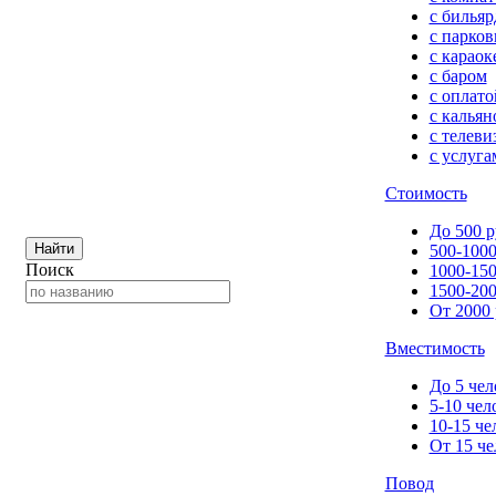
с билья
с парков
с караок
с баром
с оплато
с кальян
с телеви
с услуга
Стоимость
До 500 р
Найти
500-1000
Поиск
1000-150
1500-200
От 2000 
Вместимость
До 5 чел
5-10 чел
10-15 че
От 15 че
Повод