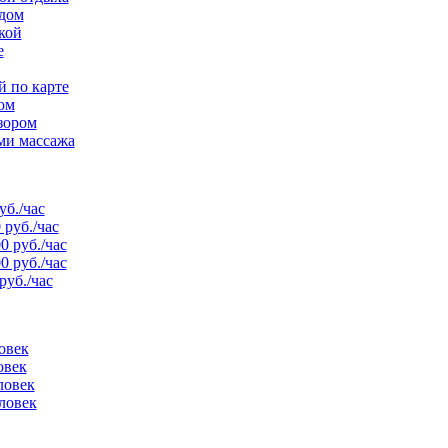
рдом
кой
е
й по карте
ом
зором
ми массажа
уб./час
 руб./час
0 руб./час
0 руб./час
руб./час
овек
овек
ловек
ловек