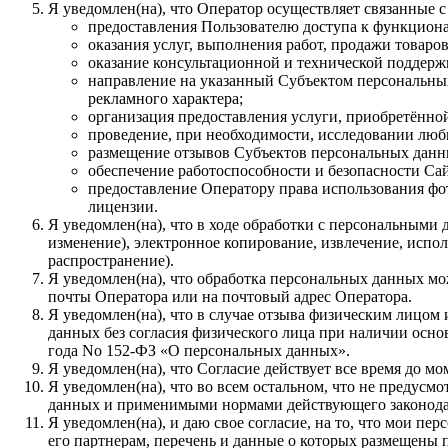
Я уведомлен(на), что Оператор осуществляет связанные 
предоставления Пользователю доступа к функцион
оказания услуг, выполнения работ, продажи товаров
оказание консультационной и технической поддер
направление на указанный Субъектом персональны
рекламного характера;
организация предоставления услуги, приобретённой 
проведение, при необходимости, исследовании любы
размещение отзывов Субъектов персональных данных
обеспечение работоспособности и безопасности Сай
предоставление Оператору права использования фот
лицензии.
Я уведомлен(на), что в ходе обработки с персональными 
изменение), электронное копирование, извлечение, испол
распространение).
Я уведомлен(на), что обработка персональных данных м
почты Оператора или на почтовый адрес Оператора.
Я уведомлен(на), что в случае отзыва физическим лицом
данных без согласия физического лица при наличии основа
года No 152-ФЗ «О персональных данных».
Я уведомлен(на), что Согласие действует все время до 
Я уведомлен(на), что во всем остальном, что не преду
данных и применимыми нормами действующего законода
Я уведомлен(на), и даю свое согласие, на то, что мои п
его партнерам, перечень и данные о которых размещены 