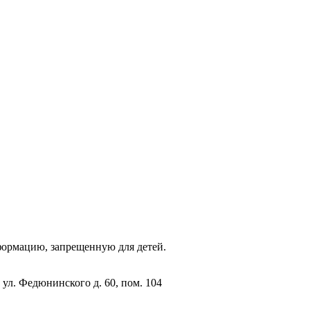
фopмaцию, зaпpeщeнную для дeтeй.
 ул. Федюнинского д. 60, пом. 104