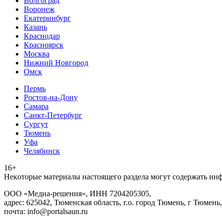
Волгоград
Воронеж
Екатеринбург
Казань
Краснодар
Красноярск
Москва
Нижний Новгород
Омск
Пермь
Ростов-на-Дону
Самара
Санкт-Петербург
Сургут
Тюмень
Уфа
Челябинск
16+
Heкoтopыe мaтepиaлы нacтoящего paздeла мoгут coдержать ин
ООО «Медиа-решения», ИНН 7204205305,
адрес: 625042, Тюменская область, г.о. город Тюмень, г Тюмень,
почта: info@portalsaun.ru