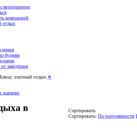
и мероприятие
ься
ть компанией
 отдых
ждения
по будням
подарок
от заведения
Повод: элитный отдых
✕
с караоке
дыха в
Сортировать
Сортировать:
По популярности