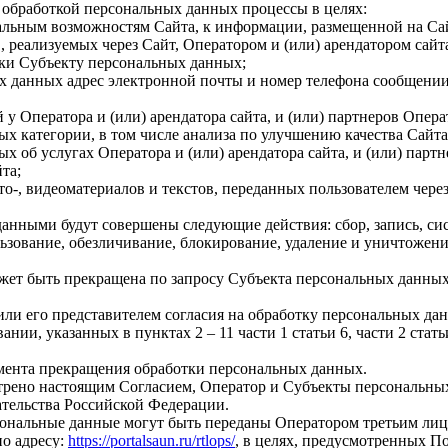
с обработкой персональных данных процессы в целях:
альным возможностям Сайта, к информации, размещенной на Са
, реализуемых через Сайт, Оператором и (или) арендатором сайта
жки Субъекту персональных данных;
х данных адрес электронной почты и номер телефона сообщении
у Оператора и (или) арендатора сайта, и (или) партнеров Опера
х категории, в том числе анализа по улучшению качества Сайта
 об услугах Оператора и (или) арендатора сайта, и (или) партн
та;
о-, видеоматериалов и текстов, переданных пользователем чере
данными будут совершены следующие действия: сбор, запись, си
ьзование, обезличивание, блокирование, удаление и уничтожение
ожет быть прекращена по запросу Субъекта персональных данны
 или его представителем согласия на обработку персональных д
нии, указанных в пунктах 2 – 11 части 1 статьи 6, части 2 стать
момента прекращения обработки персональных данных.
смотрено настоящим Согласием, Оператор и Субъекты персональ
тельства Российской Федерации.
ерсональные данные могут быть переданы Оператором третьим лиц
по адресу:
https://portalsaun.ru/rtlops/
, в целях, предусмотренных П