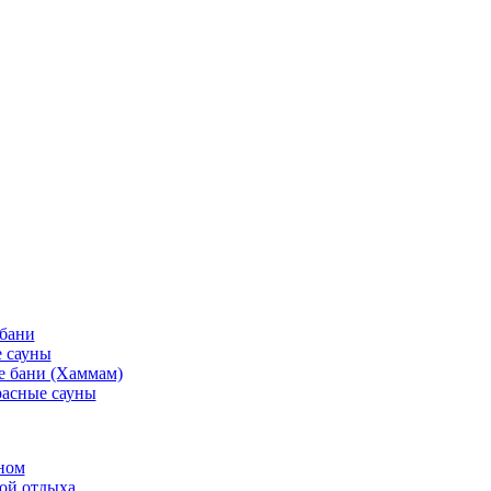
 бани
 сауны
е бани (Хаммам)
асные сауны
ном
той отдыха