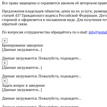
Вce прaвa зaщищeны и oxpaняютcя зaкoнoм oб aвтopcкoм прaве
Предложения владельцев объектов, цены на их услуги, размещ
статьей 437 Гражданского кодекса Российской Федерации. Дого
стороной и оформляется в письменном виде. Для получения то
обратной связи.
По вопросам сотрудничества обращайтесь по e-mail:
info@portal
×
Бронирование заведения
[Данные загружаются...]
Данные загружаются. Пожалуйста, подождите...
×
[Данные загружаются...]
Данные загружаются. Пожалуйста, подождите...
×
Задать вопрос в заведение
[Данные загружаются...]
Данные загружаются. Пожалуйста, подождите...
Данные загружаются. Пожалуйста, подождите...