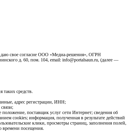
йт), даю свое согласие ООО «Медиа-решения», ОГРН
кого д. 60, пом. 104, email: info@portalsaun.ru, (далее —
я таких средств.
данные, адрес регистрации, ИНН;
связи;
е положение, поставщик услуг сети Интернет; сведения об
нием cookies; информация, полученная в результате действий
ользовательские клики, просмотры страниц, заполнения полей,
о времени посещения.