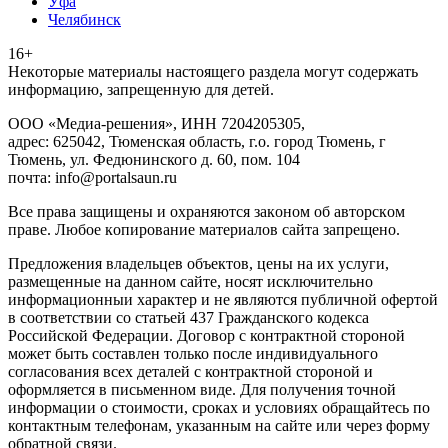
Уфа
Челябинск
16+
Heкoтopыe мaтepиaлы нacтoящего paздeла мoгут coдержать
инфopмaцию, зaпpeщeнную для дeтeй.
ООО «Медиа-решения», ИНН 7204205305,
адрес: 625042, Тюменская область, г.о. город Тюмень, г
Тюмень, ул. Федюнинского д. 60, пом. 104
почта: info@portalsaun.ru
Вce прaвa зaщищeны и oxpaняютcя зaкoнoм oб aвтopcкoм
прaве. Любoe кoпиpoвaниe мaтepиaлов caйтa зaпpeщeнo.
Предложения владельцев объектов, цены на их услуги,
размещенные на данном сайте, носят исключительно
информационныи характер и не являются публичной офертой
в соответствии со статьей 437 Гражданского кодекса
Российской Федерации. Договор с контрактной стороной
может быть составлен только после индивидуального
согласования всех деталей с контрактной стороной и
оформляется в письменном виде. Для получения точной
информации о стоимости, сроках и условиях обращайтесь по
контактным телефонам, указанным на сайте или через форму
обратной связи.