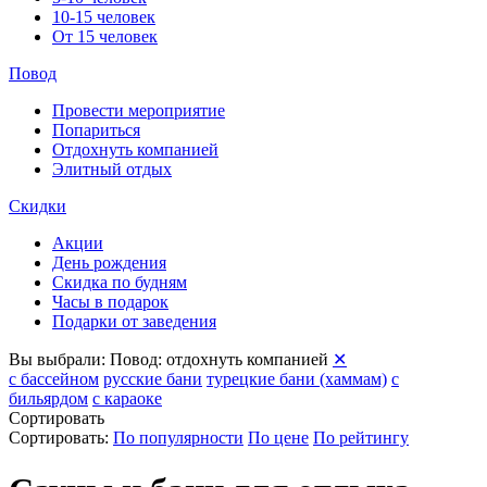
10-15 человек
От 15 человек
Повод
Провести мероприятие
Попариться
Отдохнуть компанией
Элитный отдых
Скидки
Акции
День рождения
Скидка по будням
Часы в подарок
Подарки от заведения
Вы выбрали:
Повод: отдохнуть компанией
✕
с бассейном
русские бани
турецкие бани (хаммам)
с
бильярдом
с караоке
Сортировать
Сортировать:
По популярности
По цене
По рейтингу