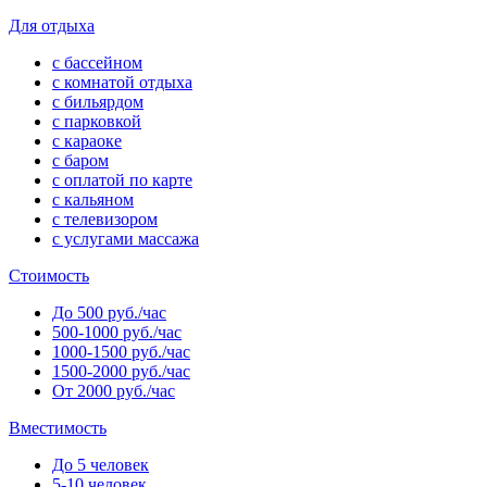
Для отдыха
с бассейном
с комнатой отдыха
с бильярдом
с парковкой
с караоке
с баром
с оплатой по карте
с кальяном
с телевизором
с услугами массажа
Стоимость
До 500 руб./час
500-1000 руб./час
1000-1500 руб./час
1500-2000 руб./час
От 2000 руб./час
Вместимость
До 5 человек
5-10 человек