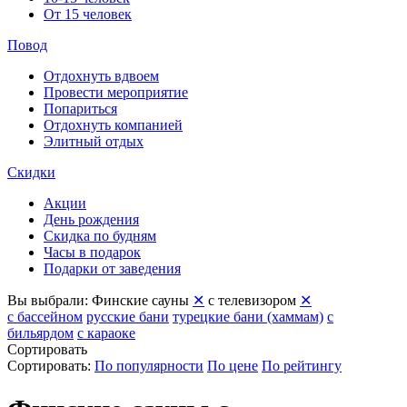
От 15 человек
Повод
Отдохнуть вдвоем
Провести мероприятие
Попариться
Отдохнуть компанией
Элитный отдых
Скидки
Акции
День рождения
Скидка по будням
Часы в подарок
Подарки от заведения
Вы выбрали:
Финские сауны
✕
с телевизором
✕
с бассейном
русские бани
турецкие бани (хаммам)
с
бильярдом
с караоке
Сортировать
Сортировать:
По популярности
По цене
По рейтингу