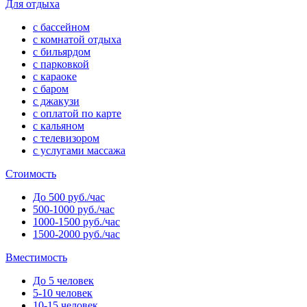
Для отдыха
с бассейном
с комнатой отдыха
с бильярдом
с парковкой
с караоке
с баром
с джакузи
с оплатой по карте
с кальяном
с телевизором
с услугами массажа
Стоимость
До 500 руб./час
500-1000 руб./час
1000-1500 руб./час
1500-2000 руб./час
Вместимость
До 5 человек
5-10 человек
10-15 человек