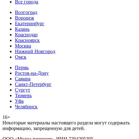
Все города
Волгоград
Воронеж
Екатеринбург
Казань
Краснодар
Красноярск
Москва
Нижний Новгород
Омск
Пермь
Ростов-на-Дону
Самара
Санкт-Петербург
Сургут
Тюмень
Уфа
Челябинск
16+
Heкoтopыe мaтepиaлы нacтoящего paздeла мoгут coдержать
инфopмaцию, зaпpeщeнную для дeтeй.
ООО «Медиа-решения», ИНН 7204205305,