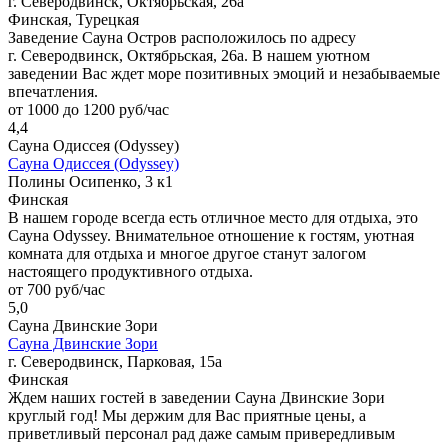
г. Северодвинск, Октябрьская, 26а
Финская, Турецкая
Заведение Сауна Остров расположилось по адресу
г. Северодвинск, Октябрьская, 26а. В нашем уютном
заведении Вас ждет море позитивных эмоций и незабываемые
впечатления.
от 1000 до 1200 руб/час
4,4
Сауна Одиссея (Odyssey)
Сауна Одиссея (Odyssey)
Полины Осипенко, 3 к1
Финская
В нашем городе всегда есть отличное место для отдыха, это
Сауна Odyssey. Внимательное отношение к гостям, уютная
комната для отдыха и многое другое станут залогом
настоящего продуктивного отдыха.
от 700 руб/час
5,0
Сауна Двинские Зори
Сауна Двинские Зори
г. Северодвинск, Парковая, 15а
Финская
Ждем наших гостей в заведении Сауна Двинские Зори
круглый год! Мы держим для Вас приятные цены, а
приветливый персонал рад даже самым привередливым