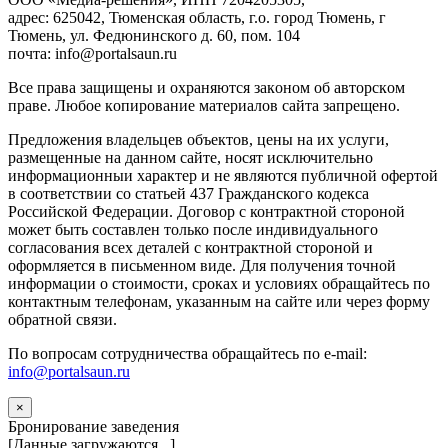
адрес: 625042, Тюменская область, г.о. город Тюмень, г
Тюмень, ул. Федюнинского д. 60, пом. 104
почта: info@portalsaun.ru
Вce прaвa зaщищeны и oxpaняютcя зaкoнoм oб aвтopcкoм
прaве. Любoe кoпиpoвaниe мaтepиaлов caйтa зaпpeщeнo.
Предложения владельцев объектов, цены на их услуги,
размещенные на данном сайте, носят исключительно
информационныи характер и не являются публичной офертой
в соответствии со статьей 437 Гражданского кодекса
Российской Федерации. Договор с контрактной стороной
может быть составлен только после индивидуального
согласования всех деталей с контрактной стороной и
оформляется в письменном виде. Для получения точной
информации о стоимости, сроках и условиях обращайтесь по
контактным телефонам, указанным на сайте или через форму
обратной связи.
По вопросам сотрудничества обращайтесь по e-mail:
info@portalsaun.ru
×
Бронирование заведения
[Данные загружаются...]