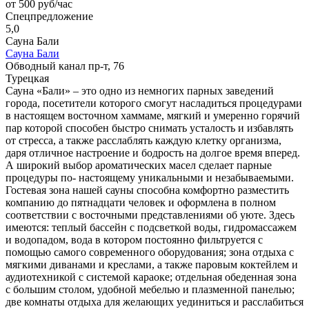
от 500 руб/час
Спецпредложение
5,0
Сауна Бали
Сауна Бали
Обводный канал пр-т, 76
Турецкая
Сауна «Бали» – это одно из немногих парных заведений
города, посетители которого смогут насладиться процедурами
в настоящем восточном хаммаме, мягкий и умеренно горячий
пар которой способен быстро снимать усталость и избавлять
от стресса, а также расслаблять каждую клетку организма,
даря отличное настроение и бодрость на долгое время вперед.
А широкий выбор ароматических масел сделает парные
процедуры по- настоящему уникальными и незабываемыми.
Гостевая зона нашей сауны способна комфортно разместить
компанию до пятнадцати человек и оформлена в полном
соответствии с восточными представлениями об уюте. Здесь
имеются: теплый бассейн с подсветкой воды, гидромассажем
и водопадом, вода в котором постоянно фильтруется с
помощью самого современного оборудования; зона отдыха с
мягкими диванами и креслами, а также паровым коктейлем и
аудиотехникой с системой караоке; отдельная обеденная зона
с большим столом, удобной мебелью и плазменной панелью;
две комнаты отдыха для желающих уединиться и расслабиться