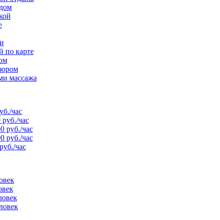
рдом
кой
е
и
й по карте
ом
зором
ми массажа
уб./час
 руб./час
0 руб./час
0 руб./час
руб./час
овек
овек
ловек
ловек