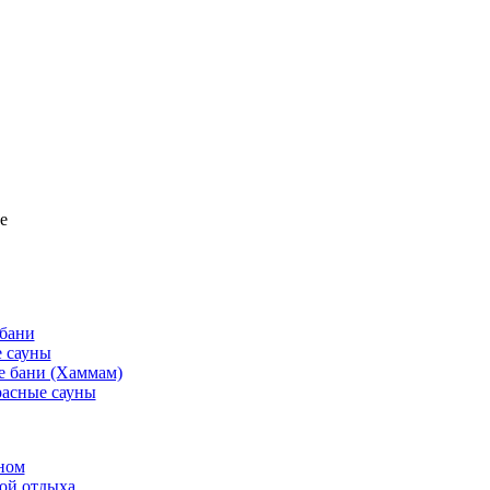
е
 бани
 сауны
е бани (Хаммам)
асные сауны
ном
той отдыха