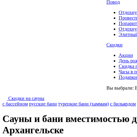
Повод
Отдохну
Провест
Попарит
Отдохну
Элитный
Скидки
Акции
День ро
Скидка 
Часы в 
Подарки 
Вы выбрали:
Скидки на сауны
с бассейном
русские бани
турецкие бани (хаммам)
с бильярдом
Сауны и бани вместимостью до
Архангельске