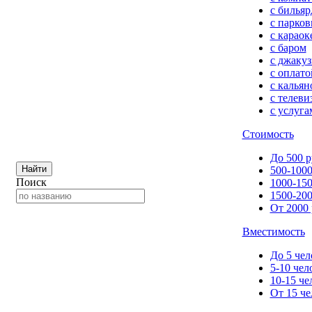
с билья
с парков
с караок
с баром
с джакуз
с оплато
с кальян
с телеви
с услуга
Стоимость
До 500 р
Найти
500-1000
Поиск
1000-150
1500-200
От 2000 
Вместимость
До 5 чел
5-10 чел
10-15 че
От 15 че