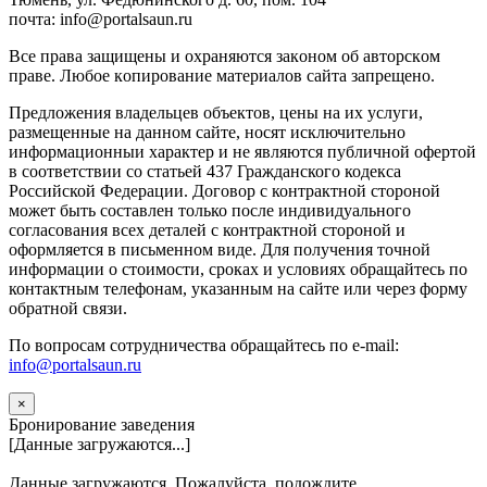
почта: info@portalsaun.ru
Вce прaвa зaщищeны и oxpaняютcя зaкoнoм oб aвтopcкoм
прaве. Любoe кoпиpoвaниe мaтepиaлов caйтa зaпpeщeнo.
Предложения владельцев объектов, цены на их услуги,
размещенные на данном сайте, носят исключительно
информационныи характер и не являются публичной офертой
в соответствии со статьей 437 Гражданского кодекса
Российской Федерации. Договор с контрактной стороной
может быть составлен только после индивидуального
согласования всех деталей с контрактной стороной и
оформляется в письменном виде. Для получения точной
информации о стоимости, сроках и условиях обращайтесь по
контактным телефонам, указанным на сайте или через форму
обратной связи.
По вопросам сотрудничества обращайтесь по e-mail:
info@portalsaun.ru
×
Бронирование заведения
[Данные загружаются...]
Данные загружаются. Пожалуйста, подождите...