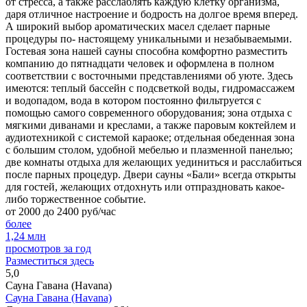
от стресса, а также расслаблять каждую клетку организма,
даря отличное настроение и бодрость на долгое время вперед.
А широкий выбор ароматических масел сделает парные
процедуры по- настоящему уникальными и незабываемыми.
Гостевая зона нашей сауны способна комфортно разместить
компанию до пятнадцати человек и оформлена в полном
соответствии с восточными представлениями об уюте. Здесь
имеются: теплый бассейн с подсветкой воды, гидромассажем
и водопадом, вода в котором постоянно фильтруется с
помощью самого современного оборудования; зона отдыха с
мягкими диванами и креслами, а также паровым коктейлем и
аудиотехникой с системой караоке; отдельная обеденная зона
с большим столом, удобной мебелью и плазменной панелью;
две комнаты отдыха для желающих уединиться и расслабиться
после парных процедур. Двери сауны «Бали» всегда открыты
для гостей, желающих отдохнуть или отпраздновать какое-
либо торжественное событие.
от 2000 до 2400 руб/час
более
1,24
млн
просмотров за год
Разместиться здесь
5,0
Сауна Гавана (Havana)
Сауна Гавана (Havana)