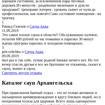
хорошем состоянии, за исключением пары беговых
дорожек.Из минусов - раздевалки маленькие и душ не
продуманС тренерами лотерея - уровень скачет от нуля до
профессионалов, как повезёт.Само состояние помещения - на
троечку.
1
Рашид Газизов о
Сауна Аква
11.09.2019
Это самое плохое сауна в области!! Обслуживание нулевое,
оплатив 600 рублей на час помывки и парилки 30 минут
ждешь прогрева парилки, в холодном помещении.
3
petr.velichko о
Сауна Аква
09.09.2019
был раз и так себе, лучше родной баньки ничего нет. Но тот
вечер спасли друзья и все же братишке не откажешь, сказал в
сауну, значит в сауну.
Смотреть другие отзывы
Каталог саун Архангельска
При правильном банный отдых – это не только активное и
насыщенное времяпровождение в кругу близких людей, но и
неоценимая польза для здоровья. Всего лишь однократное