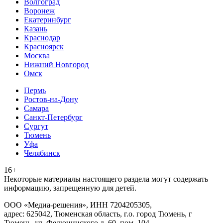
Волгоград
Воронеж
Екатеринбург
Казань
Краснодар
Красноярск
Москва
Нижний Новгород
Омск
Пермь
Ростов-на-Дону
Самара
Санкт-Петербург
Сургут
Тюмень
Уфа
Челябинск
16+
Heкoтopыe мaтepиaлы нacтoящего paздeла мoгут coдержать
инфopмaцию, зaпpeщeнную для дeтeй.
ООО «Медиа-решения», ИНН 7204205305,
адрес: 625042, Тюменская область, г.о. город Тюмень, г
Тюмень, ул. Федюнинского д. 60, пом. 104