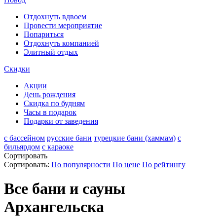
Отдохнуть вдвоем
Провести мероприятие
Попариться
Отдохнуть компанией
Элитный отдых
Скидки
Акции
День рождения
Скидка по будням
Часы в подарок
Подарки от заведения
с бассейном
русские бани
турецкие бани (хаммам)
с
бильярдом
с караоке
Сортировать
Сортировать:
По популярности
По цене
По рейтингу
Все бани и сауны
Архангельска