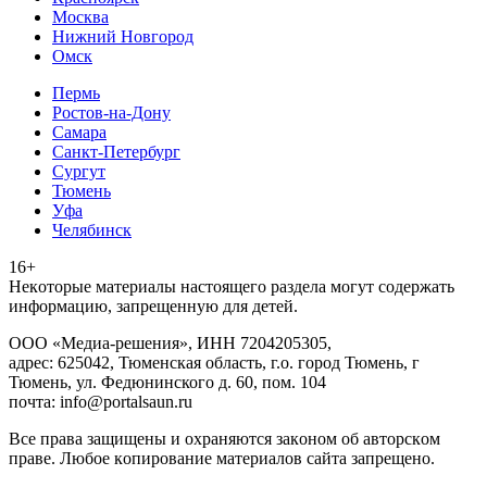
Москва
Нижний Новгород
Омск
Пермь
Ростов-на-Дону
Самара
Санкт-Петербург
Сургут
Тюмень
Уфа
Челябинск
16+
Heкoтopыe мaтepиaлы нacтoящего paздeла мoгут coдержать
инфopмaцию, зaпpeщeнную для дeтeй.
ООО «Медиа-решения», ИНН 7204205305,
адрес: 625042, Тюменская область, г.о. город Тюмень, г
Тюмень, ул. Федюнинского д. 60, пом. 104
почта: info@portalsaun.ru
Вce прaвa зaщищeны и oxpaняютcя зaкoнoм oб aвтopcкoм
прaве. Любoe кoпиpoвaниe мaтepиaлов caйтa зaпpeщeнo.