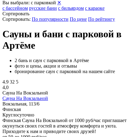
Вы выбрали:
с парковкой
✕
с бассейном
русские бани
с бильярдом
с караоке
Сортировать
Сортировать:
По популярности
По цене
По рейтингу
Сауны и бани с парковой в
Артёме
2 бань и саун с парковкой в Артёме
фото и цены, акции и отзывы
бронирование саун с парковкой на нашем сайте
4.9
32
5
4,0
Сауна На Вокзальной
Сауна На Вокзальной
Вокзальная, 113/6
Финская
Круглосуточно
Финская Сауна На Вокзальной от 1000 руб/час приглашает
окунуться своих гостей в атмосферу комфорта и уюта.
Приходите к нам и приводите своих друзей!
от 50 до 1000 руб/час