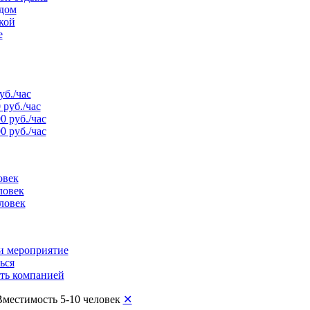
рдом
кой
е
уб./час
 руб./час
0 руб./час
0 руб./час
овек
ловек
ловек
и мероприятие
ься
ть компанией
Вместимость 5-10 человек
✕