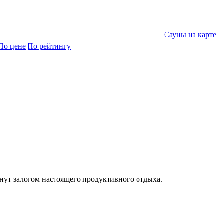
Сауны на карте
По цене
По рейтингу
танут залогом настоящего продуктивного отдыха.