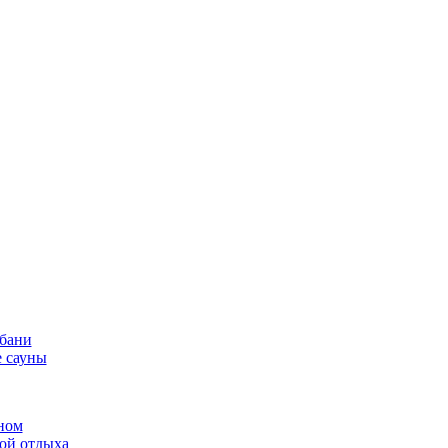
 бани
 сауны
ном
той отдыха