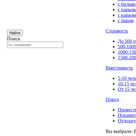
с билья
с парков
с караок
с баром
Стоимость
Найти
Поиск
До 500 р
500-1000
1000-150
1500-200
Вместимость
5-10 чел
10-15 че
От 15 че
Повод
Провест
Попарит
Отдохну
Вы выбрали: