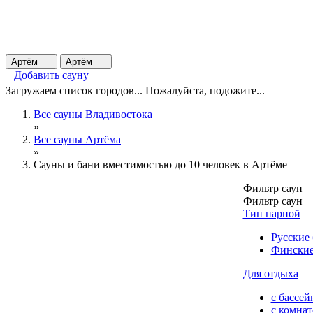
Артём
Артём
Добавить сауну
Загружаем список городов... Пожалуйста, подожите...
Все сауны Владивостока
»
Все сауны Артёма
»
Сауны и бани вместимостью до 10 человек в Артёме
Фильтр саун
Фильтр саун
Тип парной
Русские
Финские
Для отдыха
с бассей
с комна