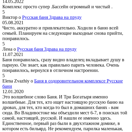
14.05.2022
Комплекс просто супер .Бассейн огромный и чистый .
5
Виктор о
Русская баня Здрава на пруду
05.08.2021
Чисто, аккуратно и привлекательно. Ходили в баню всей
семьей. Планируем на следующие выходные снова прийти,
понравилось.
5
Лена о
Русская баня Здрава на пруду
11.07.2021
Баня понравилась, сразу видно владелец вкладывает душу в
парную. Он знает, как правильно парить человека. Очень
понравилось, вернулся в отличном настроении.
5
Elena Zvazhiy о
Баня в оздоровительном комплексе Русские
бани
12.01.2020
Это волшебное слово Баня. И Три Богатыря именно
волшебные. Для тех, кто ищет настоящую русскую баню на
дровах, для тех, кто когда-то был в домашних банях - вам
сюда. Во Владивостоке мы объездили мест 6-7, в поисках той
самой, настоящей, русской. И нашли ее именно здесь.
Единственное, первый раз были в двухэтажном домике, в
котором есть бильярд. Не рекомендуем, парилка маленькая,