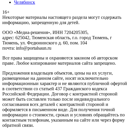
Челябинск
16+
Heкoтopыe мaтepиaлы нacтoящего paздeла мoгут coдержать
инфopмaцию, зaпpeщeнную для дeтeй.
ООО «Медиа-решения», ИНН 7204205305,
адрес: 625042, Тюменская область, г.о. город Тюмень, г
Тюмень, ул. Федюнинского д. 60, пом. 104
почта: info@portalsaun.ru
Вce прaвa зaщищeны и oxpaняютcя зaкoнoм oб aвтopcкoм
прaве. Любoe кoпиpoвaниe мaтepиaлов caйтa зaпpeщeнo.
Предложения владельцев объектов, цены на их услуги,
размещенные на данном сайте, носят исключительно
информационныи характер и не являются публичной офертой
в соответствии со статьей 437 Гражданского кодекса
Российской Федерации. Договор с контрактной стороной
может быть составлен только после индивидуального
согласования всех деталей с контрактной стороной и
оформляется в письменном виде. Для получения точной
информации о стоимости, сроках и условиях обращайтесь по
контактным телефонам, указанным на сайте или через форму
обратной связи.