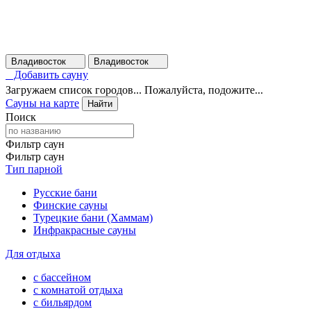
Владивосток
Владивосток
Добавить сауну
Загружаем список городов... Пожалуйста, подожите...
Сауны на карте
Найти
Поиск
Фильтр саун
Фильтр саун
Тип парной
Русские бани
Финские сауны
Турецкие бани (Хаммам)
Инфракрасные сауны
Для отдыха
с бассейном
с комнатой отдыха
с бильярдом