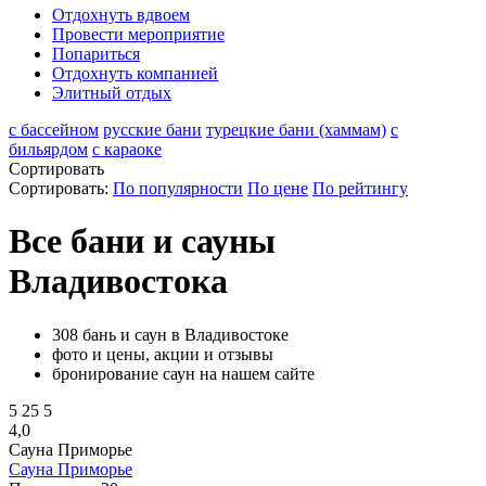
Отдохнуть вдвоем
Провести мероприятие
Попариться
Отдохнуть компанией
Элитный отдых
с бассейном
русские бани
турецкие бани (хаммам)
с
бильярдом
с караоке
Сортировать
Сортировать:
По популярности
По цене
По рейтингу
Все бани и сауны
Владивостока
308 бань и саун в Владивостоке
фото и цены, акции и отзывы
бронирование саун на нашем сайте
5
25
5
4,0
Сауна Приморье
Сауна Приморье