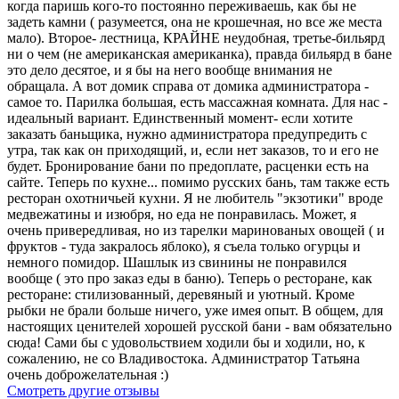
когда паришь кого-то постоянно переживаешь, как бы не
задеть камни ( разумеется, она не крошечная, но все же места
мало). Второе- лестница, КРАЙНЕ неудобная, третье-бильярд
ни о чем (не американская американка), правда бильярд в бане
это дело десятое, и я бы на него вообще внимания не
обращала. А вот домик справа от домика администратора -
самое то. Парилка большая, есть массажная комната. Для нас -
идеальный вариант. Единственный момент- если хотите
заказать баньщика, нужно администратора предупредить с
утра, так как он приходящий, и, если нет заказов, то и его не
будет. Бронирование бани по предоплате, расценки есть на
сайте. Теперь по кухне... помимо русских бань, там также есть
ресторан охотничьей кухни. Я не любитель "экзотики" вроде
медвежатины и изюбря, но еда не понравилась. Может, я
очень привередливая, но из тарелки маринованых овощей ( и
фруктов - туда закралось яблоко), я съела только огурцы и
немного помидор. Шашлык из свинины не понравился
вообще ( это про заказ еды в баню). Теперь о ресторане, как
ресторане: стилизованный, деревяный и уютный. Кроме
рыбки не брали больше ничего, уже имея опыт. В общем, для
настоящих ценителей хорошей русской бани - вам обязательно
сюда! Сами бы с удовольствием ходили бы и ходили, но, к
сожалению, не со Владивостока. Администратор Татьяна
очень доброжелательная :)
Смотреть другие отзывы