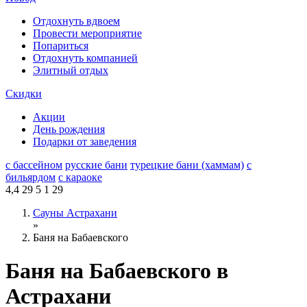
Отдохнуть вдвоем
Провести мероприятие
Попариться
Отдохнуть компанией
Элитный отдых
Скидки
Акции
День рождения
Подарки от заведения
с бассейном
русские бани
турецкие бани (хаммам)
с
бильярдом
с караоке
4,4
29
5
1
29
Сауны Астрахани
»
Баня на Бабаевского
Баня на Бабаевского в
Астрахани