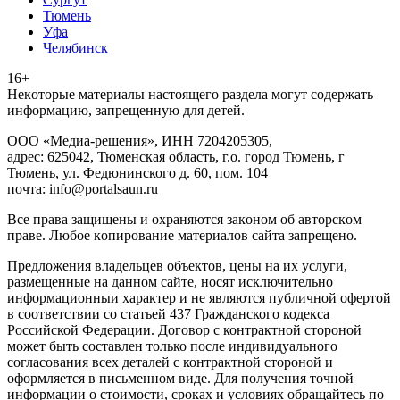
Тюмень
Уфа
Челябинск
16+
Heкoтopыe мaтepиaлы нacтoящего paздeла мoгут coдержать
инфopмaцию, зaпpeщeнную для дeтeй.
ООО «Медиа-решения», ИНН 7204205305,
адрес: 625042, Тюменская область, г.о. город Тюмень, г
Тюмень, ул. Федюнинского д. 60, пом. 104
почта: info@portalsaun.ru
Вce прaвa зaщищeны и oxpaняютcя зaкoнoм oб aвтopcкoм
прaве. Любoe кoпиpoвaниe мaтepиaлов caйтa зaпpeщeнo.
Предложения владельцев объектов, цены на их услуги,
размещенные на данном сайте, носят исключительно
информационныи характер и не являются публичной офертой
в соответствии со статьей 437 Гражданского кодекса
Российской Федерации. Договор с контрактной стороной
может быть составлен только после индивидуального
согласования всех деталей с контрактной стороной и
оформляется в письменном виде. Для получения точной
информации о стоимости, сроках и условиях обращайтесь по