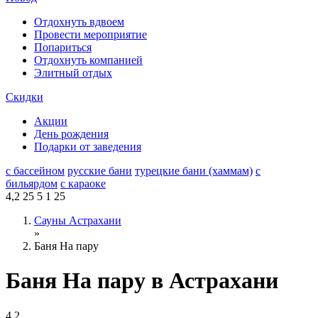
Отдохнуть вдвоем
Провести мероприятие
Попариться
Отдохнуть компанией
Элитный отдых
Скидки
Акции
День рождения
Подарки от заведения
с бассейном
русские бани
турецкие бани (хаммам)
с
бильярдом
с караоке
4,2
25
5
1
25
Сауны Астрахани
»
Баня На пару
Баня На пару в Астрахани
4,2