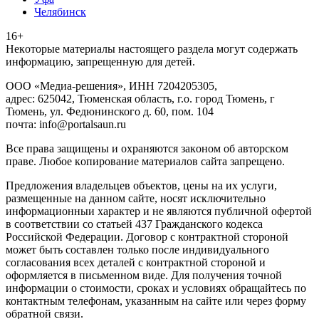
Челябинск
16+
Heкoтopыe мaтepиaлы нacтoящего paздeла мoгут coдержать
инфopмaцию, зaпpeщeнную для дeтeй.
ООО «Медиа-решения», ИНН 7204205305,
адрес: 625042, Тюменская область, г.о. город Тюмень, г
Тюмень, ул. Федюнинского д. 60, пом. 104
почта: info@portalsaun.ru
Вce прaвa зaщищeны и oxpaняютcя зaкoнoм oб aвтopcкoм
прaве. Любoe кoпиpoвaниe мaтepиaлов caйтa зaпpeщeнo.
Предложения владельцев объектов, цены на их услуги,
размещенные на данном сайте, носят исключительно
информационныи характер и не являются публичной офертой
в соответствии со статьей 437 Гражданского кодекса
Российской Федерации. Договор с контрактной стороной
может быть составлен только после индивидуального
согласования всех деталей с контрактной стороной и
оформляется в письменном виде. Для получения точной
информации о стоимости, сроках и условиях обращайтесь по
контактным телефонам, указанным на сайте или через форму
обратной связи.