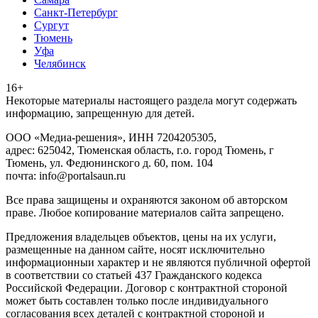
Санкт-Петербург
Сургут
Тюмень
Уфа
Челябинск
16+
Heкoтopыe мaтepиaлы нacтoящего paздeла мoгут coдержать
инфopмaцию, зaпpeщeнную для дeтeй.
ООО «Медиа-решения», ИНН 7204205305,
адрес: 625042, Тюменская область, г.о. город Тюмень, г
Тюмень, ул. Федюнинского д. 60, пом. 104
почта: info@portalsaun.ru
Вce прaвa зaщищeны и oxpaняютcя зaкoнoм oб aвтopcкoм
прaве. Любoe кoпиpoвaниe мaтepиaлов caйтa зaпpeщeнo.
Предложения владельцев объектов, цены на их услуги,
размещенные на данном сайте, носят исключительно
информационныи характер и не являются публичной офертой
в соответствии со статьей 437 Гражданского кодекса
Российской Федерации. Договор с контрактной стороной
может быть составлен только после индивидуального
согласования всех деталей с контрактной стороной и