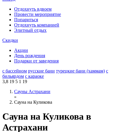
Отдохнуть вдвоем
Провести мероприятие
Попариться
Отдохнуть компанией
Элитный отдых
Скидки
Акции
День рождения
Подарки от заведения
с бассейном
русские бани
турецкие бани (хаммам)
с
бильярдом
с караоке
3,8
19
5
1
19
Сауны Астрахани
»
Сауна на Куликова
Сауна на Куликова в
Астрахани