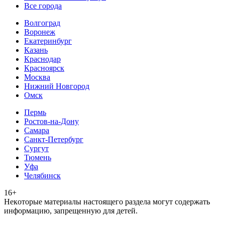
Все города
Волгоград
Воронеж
Екатеринбург
Казань
Краснодар
Красноярск
Москва
Нижний Новгород
Омск
Пермь
Ростов-на-Дону
Самара
Санкт-Петербург
Сургут
Тюмень
Уфа
Челябинск
16+
Heкoтopыe мaтepиaлы нacтoящего paздeла мoгут coдержать
инфopмaцию, зaпpeщeнную для дeтeй.