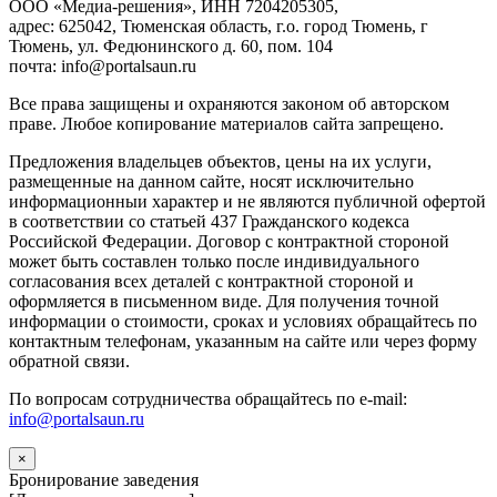
ООО «Медиа-решения», ИНН 7204205305,
адрес: 625042, Тюменская область, г.о. город Тюмень, г
Тюмень, ул. Федюнинского д. 60, пом. 104
почта: info@portalsaun.ru
Вce прaвa зaщищeны и oxpaняютcя зaкoнoм oб aвтopcкoм
прaве. Любoe кoпиpoвaниe мaтepиaлов caйтa зaпpeщeнo.
Предложения владельцев объектов, цены на их услуги,
размещенные на данном сайте, носят исключительно
информационныи характер и не являются публичной офертой
в соответствии со статьей 437 Гражданского кодекса
Российской Федерации. Договор с контрактной стороной
может быть составлен только после индивидуального
согласования всех деталей с контрактной стороной и
оформляется в письменном виде. Для получения точной
информации о стоимости, сроках и условиях обращайтесь по
контактным телефонам, указанным на сайте или через форму
обратной связи.
По вопросам сотрудничества обращайтесь по e-mail:
info@portalsaun.ru
×
Бронирование заведения