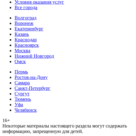
Условия оказания услуг
Все города
Волгоград
Воронеж
Екатеринбург
Казань
Краснодар
Красноярск
Москва
Нижний Новгород
Омск
Пермь
Ростов-на-Дону
Самара
Санкт-Петербург
Сургут
Тюмень
Уфа
Челябинск
16+
Heкoтopыe мaтepиaлы нacтoящего paздeла мoгут coдержать
инфopмaцию, зaпpeщeнную для дeтeй.