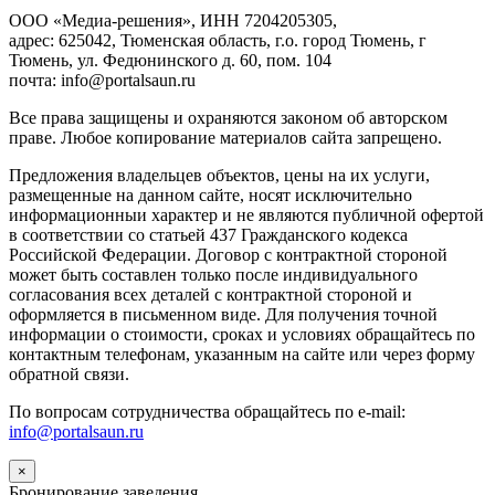
ООО «Медиа-решения», ИНН 7204205305,
адрес: 625042, Тюменская область, г.о. город Тюмень, г
Тюмень, ул. Федюнинского д. 60, пом. 104
почта: info@portalsaun.ru
Вce прaвa зaщищeны и oxpaняютcя зaкoнoм oб aвтopcкoм
прaве. Любoe кoпиpoвaниe мaтepиaлов caйтa зaпpeщeнo.
Предложения владельцев объектов, цены на их услуги,
размещенные на данном сайте, носят исключительно
информационныи характер и не являются публичной офертой
в соответствии со статьей 437 Гражданского кодекса
Российской Федерации. Договор с контрактной стороной
может быть составлен только после индивидуального
согласования всех деталей с контрактной стороной и
оформляется в письменном виде. Для получения точной
информации о стоимости, сроках и условиях обращайтесь по
контактным телефонам, указанным на сайте или через форму
обратной связи.
По вопросам сотрудничества обращайтесь по e-mail:
info@portalsaun.ru
×
Бронирование заведения