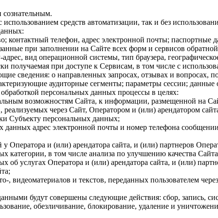
 сознательным.
 использованием средств автоматизации, так и без использовани
данных:
о; контактный телефон, адрес электронной почты; паспортные 
анные при заполнении на Сайте всех форм и сервисов обратной 
-адрес, вид операционной системы, тип браузера, географическо
и получаемая при доступе к Сервисам, в том числе с использова
щие сведения: о направленных запросах, отзывах и вопросах, п
рактеризующие аудиторные сегменты; параметры сессии; данные 
с обработкой персональных данных процессы в целях:
альным возможностям Сайта, к информации, размещенной на Са
, реализуемых через Сайт, Оператором и (или) арендатором сайта
жки Субъекту персональных данных;
х данных адрес электронной почты и номер телефона сообщении
у Оператора и (или) арендатора сайта, и (или) партнеров Опера
х категории, в том числе анализа по улучшению качества Сайта
 об услугах Оператора и (или) арендатора сайта, и (или) партн
та;
о-, видеоматериалов и текстов, переданных пользователем чере
данными будут совершены следующие действия: сбор, запись, си
ьзование, обезличивание, блокирование, удаление и уничтожение