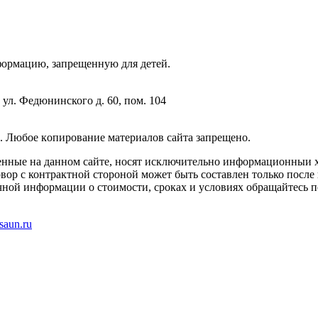
фopмaцию, зaпpeщeнную для дeтeй.
 ул. Федюнинского д. 60, пом. 104
. Любoe кoпиpoвaниe мaтepиaлов caйтa зaпpeщeнo.
енные на данном сайте, носят исключительно информационныи х
вор с контрактной стороной может быть составлен только после
чной информации о стоимости, сроках и условиях обращайтесь п
saun.ru