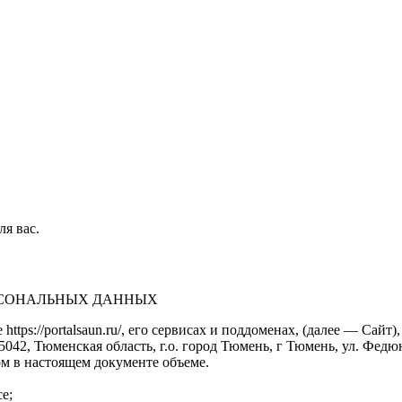
ля вас.
ЕРСОНАЛЬНЫХ ДАННЫХ
https://portalsaun.ru/, его сервисах и поддоменах, (далее — Са
2, Тюменская область, г.о. город Тюмень, г Тюмень, ул. Федюнинс
м в настоящем документе объеме.
е;