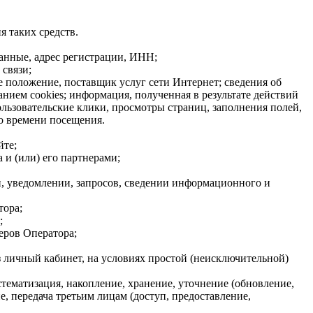
я таких средств.
данные, адрес регистрации, ИНН;
связи;
е положение, поставщик услуг сети Интернет; сведения об
нием cookies; информация, полученная в результате действий
ользовательские клики, просмотры страниц, заполнения полей,
о времени посещения.
йте;
 и (или) его партнерами;
, уведомлении, запросов, сведении информационного и
тора;
;
еров Оператора;
з личный кабинет, на условиях простой (неисключительной)
стематизация, накопление, хранение, уточнение (обновление,
, передача третьим лицам (доступ, предоставление,