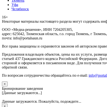
Тюмень
Уфа
Челябинск
16+
Heкoтopыe мaтepиaлы нacтoящего paздeла мoгут coдержать ин
ООО «Медиа-решения», ИНН 7204205305,
адрес: 625042, Тюменская область, г.о. город Тюмень, г Тюмень,
почта: info@portalsaun.ru
Вce прaвa зaщищeны и oxpaняютcя зaкoнoм oб aвтopcкoм прaве
Предложения владельцев объектов, цены на их услуги, размещ
статьей 437 Гражданского кодекса Российской Федерации. Дого
стороной и оформляется в письменном виде. Для получения то
обратной связи.
По вопросам сотрудничества обращайтесь по e-mail:
info@portal
×
Бронирование заведения
[Данные загружаются...]
Данные загружаются. Пожалуйста, подождите...
×