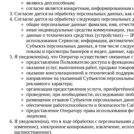
являюсь дееспособным;
согласие является конкретным, информированным и
Согласие дается на обработку персональных данных, как с
Согласие дается на обработку следующих персональных 
общие персональные данные: фамилия, имя, отчеств
иные индивидуальные средства коммуникации, указ
данные о технических средствах (устройствах) — IP
использовании Сервисов; информация, автоматическ
Субъекта персональных данных, в том числе следую
показы и просмотры баннеров и видео; данные, ха
Я уведомлен(на), что Оператор осуществляет связанные 
предоставления Пользователю доступа к функцион
оказания услуг, выполнения работ, продажи товаров
оказание консультационной и технической поддер
направление на указанный Субъектом персональны
рекламного характера;
организация предоставления услуги, приобретённой 
проведение, при необходимости, исследовании любы
размещение отзывов Субъектов персональных данных
обеспечение работоспособности и безопасности Сай
предоставление Оператору права использования фот
лицензии.
Я уведомлен(на), что в ходе обработки с персональными 
изменение), электронное копирование, извлечение, испол
распространение).