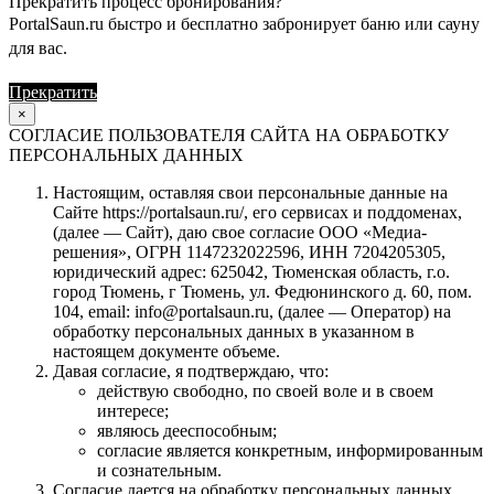
Прекратить процесс бронирования?
PortalSaun.ru быстро и бесплатно забронирует баню или сауну
для вас.
Прекратить
Продолжить
×
СОГЛАСИЕ ПОЛЬЗОВАТЕЛЯ САЙТА НА ОБРАБОТКУ
ПЕРСОНАЛЬНЫХ ДАННЫХ
Настоящим, оставляя свои персональные данные на
Сайте https://portalsaun.ru/, его сервисах и поддоменах,
(далее — Сайт), даю свое согласие ООО «Медиа-
решения», ОГРН 1147232022596, ИНН 7204205305,
юридический адрес: 625042, Тюменская область, г.о.
город Тюмень, г Тюмень, ул. Федюнинского д. 60, пом.
104, email: info@portalsaun.ru, (далее — Оператор) на
обработку персональных данных в указанном в
настоящем документе объеме.
Давая согласие, я подтверждаю, что:
действую свободно, по своей воле и в своем
интересе;
являюсь дееспособным;
согласие является конкретным, информированным
и сознательным.
Согласие дается на обработку персональных данных,