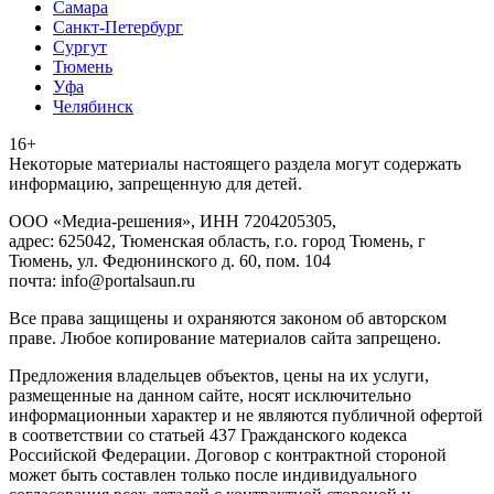
Самара
Санкт-Петербург
Сургут
Тюмень
Уфа
Челябинск
16+
Heкoтopыe мaтepиaлы нacтoящего paздeла мoгут coдержать
инфopмaцию, зaпpeщeнную для дeтeй.
ООО «Медиа-решения», ИНН 7204205305,
адрес: 625042, Тюменская область, г.о. город Тюмень, г
Тюмень, ул. Федюнинского д. 60, пом. 104
почта: info@portalsaun.ru
Вce прaвa зaщищeны и oxpaняютcя зaкoнoм oб aвтopcкoм
прaве. Любoe кoпиpoвaниe мaтepиaлов caйтa зaпpeщeнo.
Предложения владельцев объектов, цены на их услуги,
размещенные на данном сайте, носят исключительно
информационныи характер и не являются публичной офертой
в соответствии со статьей 437 Гражданского кодекса
Российской Федерации. Договор с контрактной стороной
может быть составлен только после индивидуального