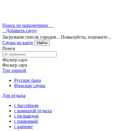
Поиск
по параметрам
Добавить сауну
Загружаем список городов... Пожалуйста, подожите...
Сауны на карте
Найти
Поиск
Фильтр саун
Фильтр саун
Тип парной
Русские бани
Финские сауны
Для отдыха
с бассейном
с комнатой отдыха
с бильярдом
с парковкой
с караоке