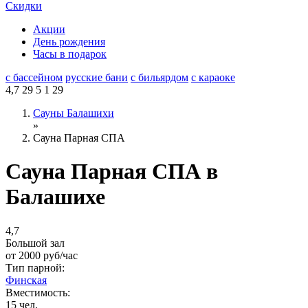
Скидки
Акции
День рождения
Часы в подарок
с бассейном
русские бани
с бильярдом
с караоке
4,7
29
5
1
29
Сауны Балашихи
»
Сауна Парная СПА
Сауна Парная СПА в
Балашихе
4,7
Большой зал
от
2000
руб/час
Тип парной:
Финская
Вместимость:
15 чел.