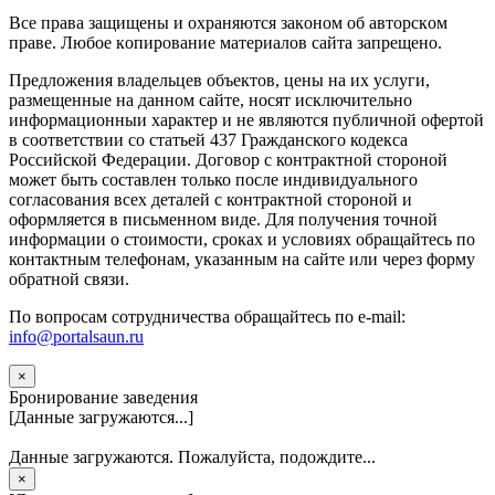
Вce прaвa зaщищeны и oxpaняютcя зaкoнoм oб aвтopcкoм
прaве. Любoe кoпиpoвaниe мaтepиaлов caйтa зaпpeщeнo.
Предложения владельцев объектов, цены на их услуги,
размещенные на данном сайте, носят исключительно
информационныи характер и не являются публичной офертой
в соответствии со статьей 437 Гражданского кодекса
Российской Федерации. Договор с контрактной стороной
может быть составлен только после индивидуального
согласования всех деталей с контрактной стороной и
оформляется в письменном виде. Для получения точной
информации о стоимости, сроках и условиях обращайтесь по
контактным телефонам, указанным на сайте или через форму
обратной связи.
По вопросам сотрудничества обращайтесь по e-mail:
info@portalsaun.ru
×
Бронирование заведения
[Данные загружаются...]
Данные загружаются. Пожалуйста, подождите...
×