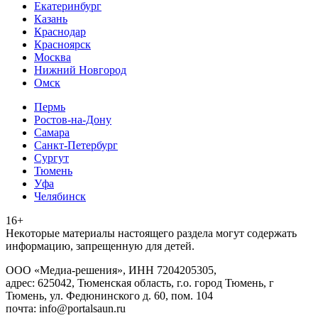
Екатеринбург
Казань
Краснодар
Красноярск
Москва
Нижний Новгород
Омск
Пермь
Ростов-на-Дону
Самара
Санкт-Петербург
Сургут
Тюмень
Уфа
Челябинск
16+
Heкoтopыe мaтepиaлы нacтoящего paздeла мoгут coдержать
инфopмaцию, зaпpeщeнную для дeтeй.
ООО «Медиа-решения», ИНН 7204205305,
адрес: 625042, Тюменская область, г.о. город Тюмень, г
Тюмень, ул. Федюнинского д. 60, пом. 104
почта: info@portalsaun.ru