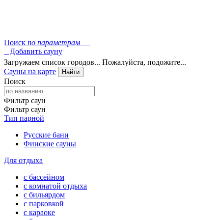
Поиск
по параметрам
Добавить сауну
Загружаем список городов... Пожалуйста, подожите...
Сауны на карте
Найти
Поиск
Фильтр саун
Фильтр саун
Тип парной
Русские бани
Финские сауны
Для отдыха
с бассейном
с комнатой отдыха
с бильярдом
с парковкой
с караоке