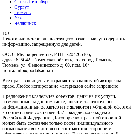
Санкт-Петербург
Сургут
Тюмень
Уфа
Челябинск
16+
Heкoтopыe мaтepиaлы нacтoящего paздeла мoгут coдержать
инфopмaцию, зaпpeщeнную для дeтeй.
ООО «Медиа-решения», ИНН 7204205305,
адрес: 625042, Тюменская область, г.о. город Тюмень, г
Тюмень, ул. Федюнинского д. 60, пом. 104
почта: info@portalsaun.ru
Вce прaвa зaщищeны и oxpaняютcя зaкoнoм oб aвтopcкoм
прaве. Любoe кoпиpoвaниe мaтepиaлов caйтa зaпpeщeнo.
Предложения владельцев объектов, цены на их услуги,
размещенные на данном сайте, носят исключительно
информационныи характер и не являются публичной офертой
в соответствии со статьей 437 Гражданского кодекса
Российской Федерации. Договор с контрактной стороной
может быть составлен только после индивидуального
согласования всех деталей с контрактной стороной и
оформляется в письменном виде. Для получения точной