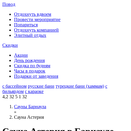
Повод
Отдохнуть вдвоем
Провести мероприятие
Попариться
Отдохнуть компанией
Элитный отдых
Скидки
Акции
День рождения
Скидка по будням
Часы в подарок
Подарки от заведения
с бассейном
русские бани
турецкие бани (хаммам)
с
бильярдом
с караоке
4,2
32
5
1
32
Сауны Барнаула
»
Сауна Астерия