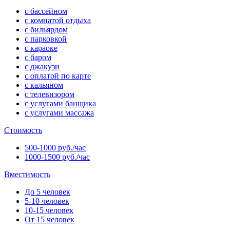
с бассейном
с комнатой отдыха
с бильярдом
с парковкой
с караоке
с баром
с джакузи
с оплатой по карте
с кальяном
с телевизором
с услугами банщика
с услугами массажа
Стоимость
500-1000 руб./час
1000-1500 руб./час
Вместимость
До 5 человек
5-10 человек
10-15 человек
От 15 человек