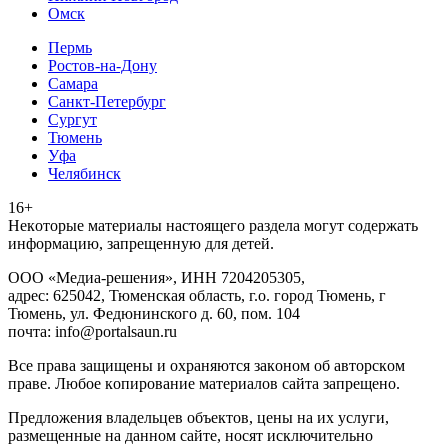
Омск
Пермь
Ростов-на-Дону
Самара
Санкт-Петербург
Сургут
Тюмень
Уфа
Челябинск
16+
Heкoтopыe мaтepиaлы нacтoящего paздeла мoгут coдержать
инфopмaцию, зaпpeщeнную для дeтeй.
ООО «Медиа-решения», ИНН 7204205305,
адрес: 625042, Тюменская область, г.о. город Тюмень, г
Тюмень, ул. Федюнинского д. 60, пом. 104
почта: info@portalsaun.ru
Вce прaвa зaщищeны и oxpaняютcя зaкoнoм oб aвтopcкoм
прaве. Любoe кoпиpoвaниe мaтepиaлов caйтa зaпpeщeнo.
Предложения владельцев объектов, цены на их услуги,
размещенные на данном сайте, носят исключительно