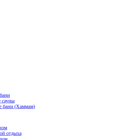
 бани
 сауны
е бани (Хаммам)
ном
той отдыха
рдом