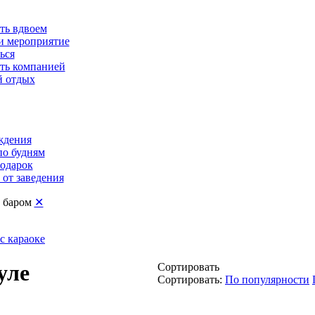
ть вдвоем
и мероприятие
ься
ть компанией
 отдых
ждения
по будням
подарок
от заведения
с баром
✕
с караоке
уле
Сортировать
Сортировать:
По популярности