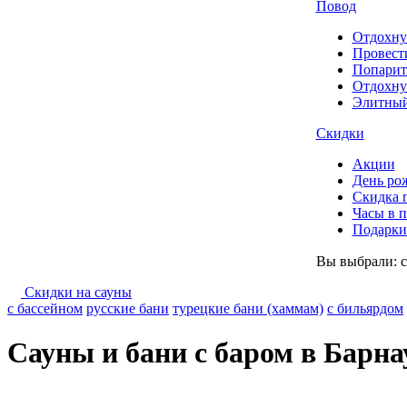
Повод
Отдохну
Провест
Попарит
Отдохну
Элитный
Скидки
Акции
День ро
Скидка 
Часы в 
Подарки 
Вы выбрали:
Скидки на сауны
с бассейном
русские бани
турецкие бани (хаммам)
с бильярдом
Сауны и бани с баром в Барна