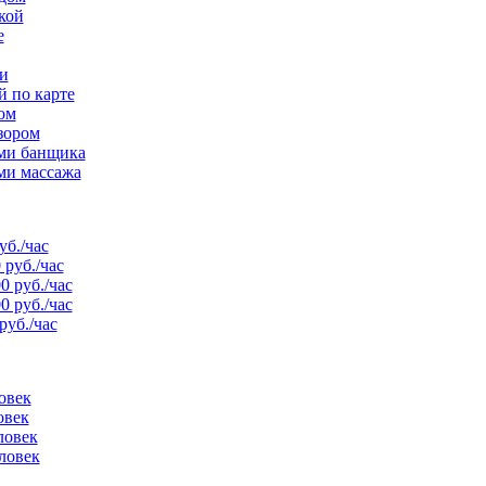
кой
е
и
й по карте
ом
зором
ами банщика
ми массажа
уб./час
 руб./час
0 руб./час
0 руб./час
руб./час
овек
овек
ловек
ловек