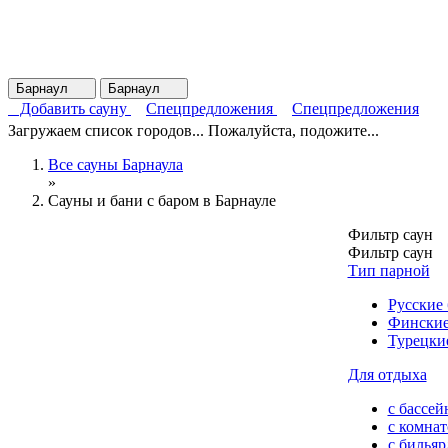
Барнаул
Барнаул
Добавить сауну
Спецпредложения
Спецпредложения
Загружаем список городов... Пожалуйста, подожите...
Все сауны Барнаула
»
Сауны и бани с баром в Барнауле
Фильтр саун
Фильтр саун
Тип парной
Русские
Финские
Турецки
Для отдыха
с бассей
с комна
с билья