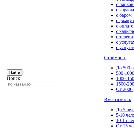
с парков
с караок
с баром
с джакуз
с оплато
с кальян
с телеви
с услуг
с услуга
Стоимость
До 500 р
Найти
500-1000
Поиск
1000-150
1500-200
От 2000 
Вместимость
До 5 чел
5-10 чел
10-15 че
От 15 че